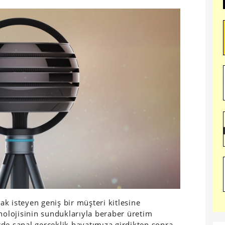
mak isteyen geniş bir müşteri kitlesine
knolojisinin sunduklarıyla beraber üretim
irde sanal gerçeklik hayatımıza girdikten sonra