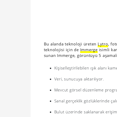
Bu alanda teknoloji üreten
Lytro
, fo
teknolojisi için de
Immerge
isimli ka
sunan Immerge, görüntüyü 5 aşamalı
Kişiselleştirilebilen ışık alanı k
Veri, sunucuya aktarılıyor.
Mevcut görsel düzenleme programl
Sanal gerçeklik gözlüklerinde çalış
Bulut üzerinde saklanarak erişime