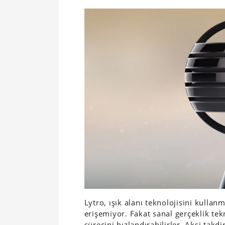
Lytro, ışık alanı teknolojisini kullan
erişemiyor. Fakat sanal gerçeklik te
sürecini hızlandırabilirler. Aksi takd