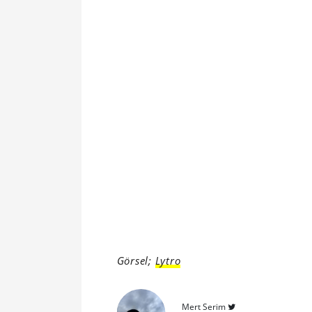
Görsel;
Lytro
Mert Serim