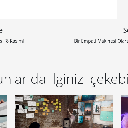
e
S
i [8 Kasım]
Bir Empati Makinesi Olar
nlar da ilginizi çekebi