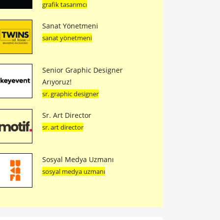
grafik tasarımcı
Sanat Yönetmeni
sanat yönetmeni
Senior Graphic Designer
Arıyoruz!
sr. graphic designer
Sr. Art Director
sr. art director
Sosyal Medya Uzmanı
sosyal medya uzmanı