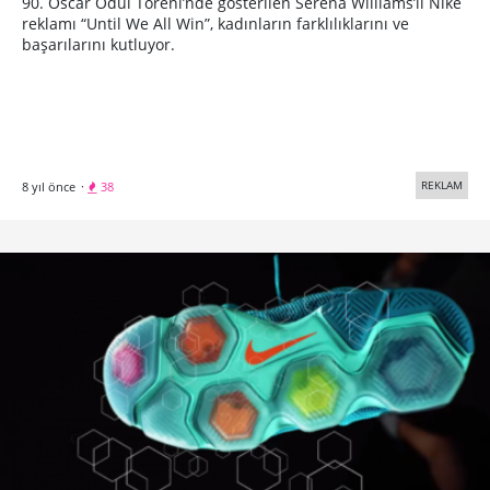
90. Oscar Ödül Töreni’nde gösterilen Serena Williams’lı Nike
reklamı “Until We All Win”, kadınların farklılıklarını ve
başarılarını kutluyor.
REKLAM
8 yıl önce
·
38