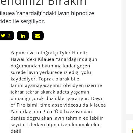
endinizi Bırakın
ilauea Yanardağı'ndaki lavın hipnotize
ideo ile sergiliyor.
2
Yapımcı ve fotoğrafçı Tyler Hulett;
Hawaii’deki Kilauea Yanardağı’nda gün
doğumundan batımına kadar geçen
sürede lavın yerkürede izlediği yolu
kaydediyor. Toprak olarak bile
tanımlayamayacağımız obsidyen üzerine
tekrar tekrar akarak adeta yaşamın
olmadığı çorak düzlükler yaratıyor. Dawn
of Fire isimli timelapse videosu da Kilauea
Yanardağı’nın Puʻu ʻŌʻō havzasından
denize doğru akan lavın tahmin edilebilir
seyrini izlerken hipnotize olmamak elde
değil.