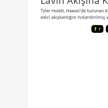
Lavın Akışına K
Tyler Hulett, Hawaii'de bulunan K
edici akışkanlığını hızlandırılmış v
7