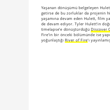
Yaşanan dönüşümü belgeleyen Hulett 
getirse de bu zorluklar da projenin 
yaşamına devam eden Hulett, film yap
de devam ediyor. Tyler Hulett’in doğ
timelapse’e dönüştürdüğü
Discover 
Fire’in bir önceki bölümünde ise yap
yoğunlaştığı
River of Fire
‘ı yayınlamış