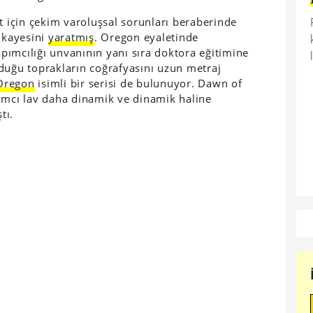
için çekim varoluşsal sorunları beraberinde
hikayesini
yaratmış
. Oregon eyaletinde
ımcılığı unvanının yanı sıra doktora eğitimine
duğu toprakların coğrafyasını uzun metraj
Oregon
isimli bir serisi de bulunuyor. Dawn of
ımcı lav daha dinamik ve dinamik haline
tı.