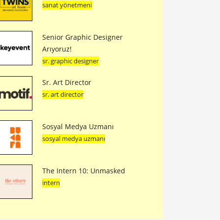
sanat yönetmeni
Senior Graphic Designer
Arıyoruz!
sr. graphic designer
Sr. Art Director
sr. art director
Sosyal Medya Uzmanı
sosyal medya uzmanı
The Intern 10: Unmasked
intern