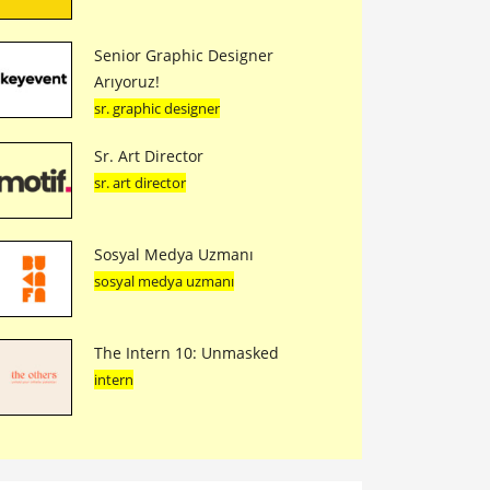
Senior Graphic Designer
Arıyoruz!
sr. graphic designer
Sr. Art Director
sr. art director
Sosyal Medya Uzmanı
sosyal medya uzmanı
The Intern 10: Unmasked
intern