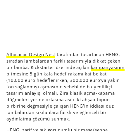
Allocacoc Design Nest
tarafından tasarlanan HENG,
sıradan lambalardan farklı tasarımıyla dikkat çeken
bir lamba. Kickstarter üzerinde açılan
kampanyasının
bitmesine 5 gün kala hedef rakamı kat be kat
(10.000 euro hedeflenirken, 300.000 euro’ya yakın
fon sağlanmış) aşmasının sebebi de bu yenilikçi
tasarım anlayışı olmalı. Zira klasik açma-kapama
düğmeleri yerine ortasına asılı iki ahşap topun
birbirine değmesiyle çalışan HENG’in iddiası düz
lambalardan sıkılanlara farklı ve eğlenceli bir
aydınlatma çözümü sunmak.
HENG, zarif ve şık görünümlü bir masa/sehpa