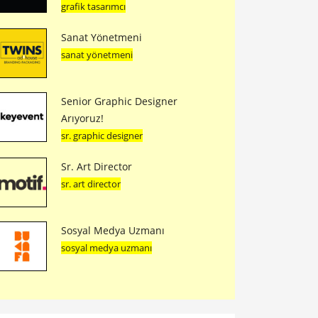
grafik tasarımcı
Sanat Yönetmeni
sanat yönetmeni
Senior Graphic Designer
Arıyoruz!
sr. graphic designer
Sr. Art Director
sr. art director
Sosyal Medya Uzmanı
sosyal medya uzmanı