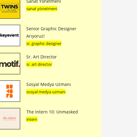
Sanat Yönetmeni
sanat yönetmeni
Senior Graphic Designer
Arıyoruz!
sr. graphic designer
Sr. Art Director
sr. art director
Sosyal Medya Uzmanı
sosyal medya uzmanı
The Intern 10: Unmasked
intern