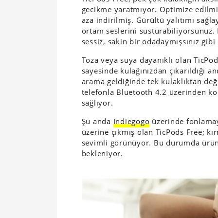
gecikme yaratmıyor. Optimize edilmiş
aza indirilmiş. Gürültü yalıtımı sağl
ortam seslerini susturabiliyorsunuz
sessiz, sakin bir odadaymışsınız gibi
Toza veya suya dayanıklı olan TicPods
sayesinde kulağınızdan çıkarıldığı a
arama geldiğinde tek kulaklıktan değ
telefonla Bluetooth 4.2 üzerinden ko
sağlıyor.
Şu anda
Indiegogo
üzerinde fonlamay
üzerine çıkmış olan TicPods Free; kı
sevimli görünüyor. Bu durumda ürünü
bekleniyor.