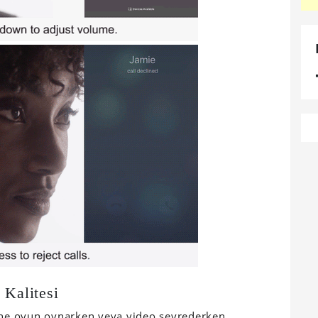
 Kalitesi
sine oyun oynarken veya video seyrederken