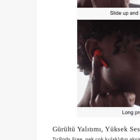
Gürültü Yalıtımı, Yüksek Ses
TicPods Free, pek çok kulaklığın ak