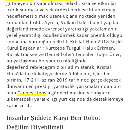
gütmeyen bir yapı olması, odaklı, kısa ve etkin bir
içerik sunması ve sektördeki herkese hitap etmeyi
hedeflemesi olmak üzere üç ana noktada yeniden
konumlandırıldı. Ayrıca, Volkan İkiler bu yıl yapılan
değerlendirmede evrensel yaratıcılığı yakalamanın,
yerel yaratıcılığı ödüllendirmek kadar önemli olduğu
sonucuna varıldığını belirtti. Kristal Elma 2018 Seçici
Kurul Başkanları; Kurtcebe Turgul, Haluk Erkmen,
Burak Günsev ve Demet İkiler’i temsilen Tolga Üner,
bu yaklaşımın bir sonucu niteliğinde
değerlendirebileceğimiz bir adım atarak, Kristal
Elma’da farklı kategorilerde ödül almış işlerden
birinin, 17-21 Haziran 2019 tarihinde gerçekleşecek
dünyanın en prestijli yaratıcılık yarışmalarından biri
olan
Cannes Lions
‘a gönderilmesine ve böylece
ülkemizdeki yaratıcılığı yurt dışında da desteklemeye
karar verdi.
İnsanlar Şiddete Karşı Ben Robot
Değilim Diyebilmeli