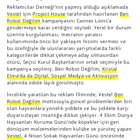
Reklamcılar Derneği’nin yapmış olduğu açıklamada
Vestel
için
Project House
tarafından hazırlanan
Ben
Robot Değilim
kampanyasını Cannes Lions’a
göndermeye karar verdiğini söyledi. Yerel bir durum
üzerine kurgulanması, mecranın yaratıcı
kullanımında öncü bir yaklaşım hissini vermesi ve
bu özelliğiyle de uluslararası yarışmalarda farklı
kategorilerde dikkat çekmeye aday olmasından
ötürü, Seçici Kurul Başkanlarının ortak seçimiyle bu
kampanya seçilmiş. Ben Robot Değilim,
Kristal
Elma’da da Dijital, Sosyal Medya ve Aktivasyon
alanında ödüle layık görülmüştü.
İncelikle yaratılan bu reklam filminde, Vestel
Ben
Robot Değilim
mottosuyla güncel problemlerden biri
olan hayvanlara yönelik şiddete ve bu şiddete karşı
duyarsızlaşan insanlığa dikkat çekiyor. 4 Ekim Dünya
Hayvanları Koruma Günü’nde köpekler için geri
dönüşüm malzemelerinden kulübe ve yürüteç yapan
Vestel,
4 Nisan Sokak Hayvanları Günü öncesinde