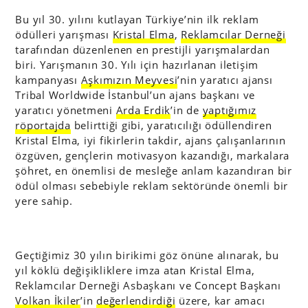
Bu yıl 30. yılını kutlayan Türkiye’nin ilk reklam
ödülleri yarışması
Kristal Elma
,
Reklamcılar Derneği
tarafından düzenlenen en prestijli yarışmalardan
biri. Yarışmanın 30. Yılı için hazırlanan iletişim
kampanyası
Aşkımızın Meyvesi
’nin yaratıcı ajansı
Tribal Worldwide İstanbul’un ajans başkanı ve
yaratıcı yönetmeni
Arda Erdik
’in de
yaptığımız
röportajda
belirttiği gibi, yaratıcılığı ödüllendiren
Kristal Elma, iyi fikirlerin takdir, ajans çalışanlarının
özgüven, gençlerin motivasyon kazandığı, markalara
şöhret, en önemlisi de mesleğe anlam kazandıran bir
ödül olması sebebiyle reklam sektöründe önemli bir
yere sahip.
Geçtiğimiz 30 yılın birikimi göz önüne alınarak, bu
yıl köklü değişikliklere imza atan Kristal Elma,
Reklamcılar Derneği Asbaşkanı ve Concept Başkanı
Volkan İkiler
’in
değerlendirdiği
üzere, kar amacı