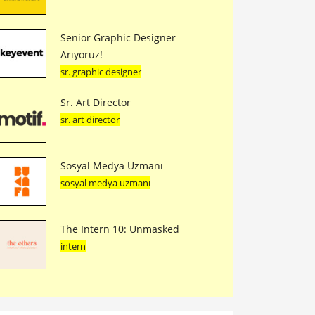
Senior Graphic Designer
Arıyoruz!
sr. graphic designer
Sr. Art Director
sr. art director
Sosyal Medya Uzmanı
sosyal medya uzmanı
The Intern 10: Unmasked
intern