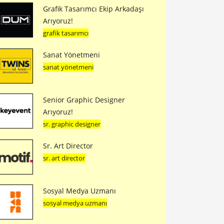
Grafik Tasarımcı Ekip Arkadaşı
Arıyoruz!
grafik tasarımcı
Sanat Yönetmeni
sanat yönetmeni
Senior Graphic Designer
Arıyoruz!
sr. graphic designer
Sr. Art Director
sr. art director
Sosyal Medya Uzmanı
sosyal medya uzmanı