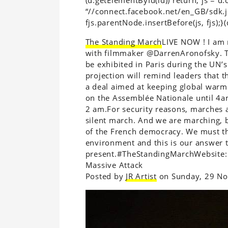
“//connect.facebook.net/en_GB/sdk.
fjs.parentNode.insertBefore(js, fjs);}(
The Standing March
LIVE NOW ! I am 
with filmmaker @DarrenAronofsky. T
be exhibited in Paris during the UN’
projection will remind leaders that t
a deal aimed at keeping global warmi
on the Assemblée Nationale until 4
2 am.For security reasons, marches ar
silent march. And we are marching, 
of the French democracy. We must thi
environment and this is our answer 
present.#TheStandingMarchWebsite
Massive Attack
Posted by
JR Artist
on Sunday, 29 N