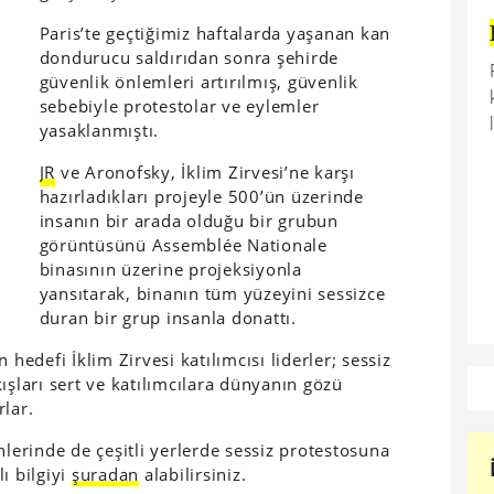
Paris’te geçtiğimiz haftalarda yaşanan kan
dondurucu saldırıdan sonra şehirde
güvenlik önlemleri artırılmış, güvenlik
sebebiyle protestolar ve eylemler
yasaklanmıştı.
JR
ve Aronofsky, İklim Zirvesi’ne karşı
hazırladıkları projeyle 500’ün üzerinde
insanın bir arada olduğu bir grubun
görüntüsünü Assemblée Nationale
binasının üzerine projeksiyonla
yansıtarak, binanın tüm yüzeyini sessizce
duran bir grup insanla donattı.
 hedefi İklim Zirvesi katılımcısı liderler; sessiz
ışları sert ve katılımcılara dünyanın gözü
rlar.
ihlerinde de çeşitli yerlerde sessiz protestosuna
ı bilgiyi
şuradan
alabilirsiniz.