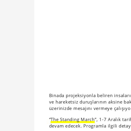
Binada projeksiyonla beliren insaların
ve hareketsiz duruşlarının aksine bak
üzerinizde mesajını vermeye çalışıyo
“
The Standing March
”, 1-7 Aralık tar
devam edecek. Programla ilgili detayl