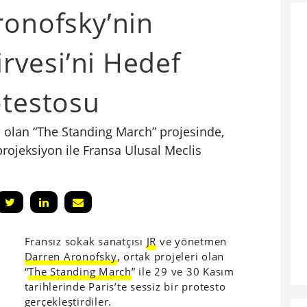
ronofsky’nin
Zirvesi’ni Hedef
otestosu
ı olan “The Standing March” projesinde,
projeksiyon ile Fransa Ulusal Meclis
Fransız sokak sanatçısı
JR
ve yönetmen
Darren Aronofsky
, ortak projeleri olan
“
The Standing March
” ile 29 ve 30 Kasım
tarihlerinde Paris’te sessiz bir protesto
gerçekleştirdiler.