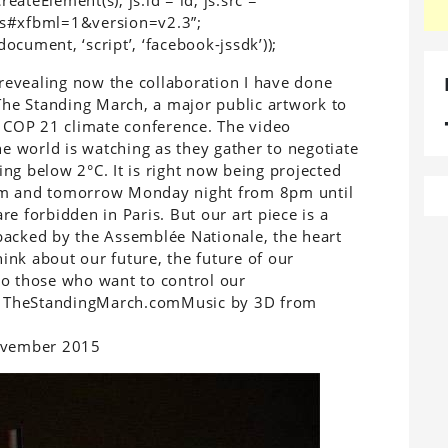
js#xfbml=1&version=v2.3”;
document, ‘script’, ‘facebook-jssdk’));
revealing now the collaboration I have done
he Standing March, a major public artwork to
s COP 21 climate conference. The video
he world is watching as they gather to negotiate
ng below 2°C. It is right now being projected
am and tomorrow Monday night from 8pm until
e forbidden in Paris. But our art piece is a
backed by the Assemblée Nationale, the heart
nk about our future, the future of our
to those who want to control our
: TheStandingMarch.comMusic by 3D from
ovember 2015