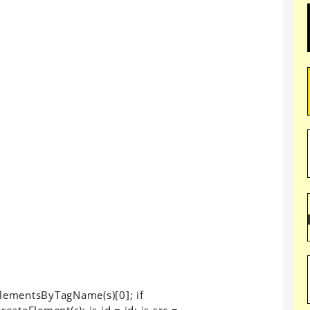
etElementsByTagName(s)[0]; if
reateElement(s); js.id = id; js.src =