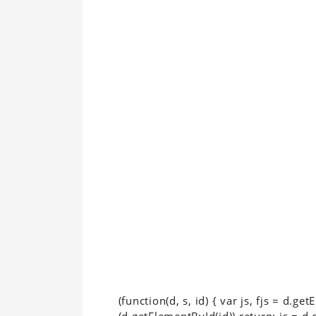
(function(d, s, id) { var js, fjs = d.g
(d.getElementById(id)) return; js = d.c