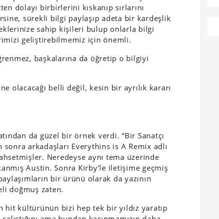
n dolayı birbirlerini kıskanıp sırlarını
sine, sürekli bilgi paylaşıp adeta bir kardeşlik
klerinize sahip kişileri bulup onlarla bilgi
imizi geliştirebilmemiz için önemli.
öğrenmez, başkalarına da öğretip o bilgiyi
 olacacağı belli değil, kesin bir ayrılık kararı
tından da güzel bir örnek verdi. “Bir Sanatçı
an sonra arkadaşları Everythins is A Remix adlı
ahsetmişler. Neredeyse aynı tema üzerinde
skanmış Austin. Sonra Kirby’le iletişime geçmiş
paylaşımların bir ürünü olarak da yazının
li doğmuş zaten.
t kültürünün bizi hep tek bir yıldız yaratıp
çalıştığını ama bundan kaçınmamızın daha