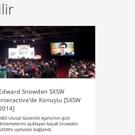
lir
Edward Snowden SXSW
Interactive’de Konuştu [SXSW
2014]
ABD Ulusal Güvenlik Ajansı’nın gizli
dinlemelerini açıklayan kaçak Snowden
SXSW’e uydudan bağlandı.