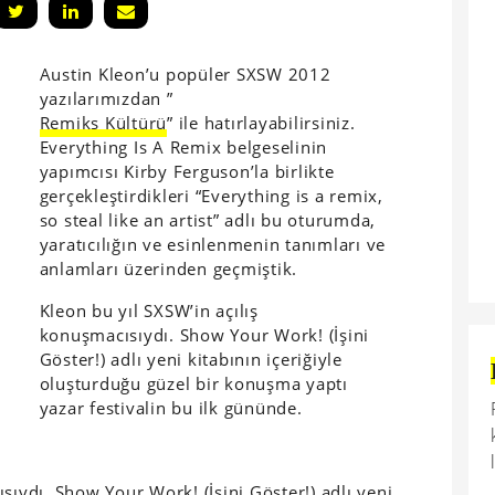
Austin Kleon’u popüler SXSW 2012
yazılarımızdan ”
Remiks Kültürü
” ile hatırlayabilirsiniz.
Everything Is A Remix belgeselinin
yapımcısı Kirby Ferguson’la birlikte
gerçekleştirdikleri “Everything is a remix,
so steal like an artist” adlı bu oturumda,
yaratıcılığın ve esinlenmenin tanımları ve
anlamları üzerinden geçmiştik.
Kleon bu yıl SXSW’in açılış
konuşmacısıydı. Show Your Work! (İşini
Göster!) adlı yeni kitabının içeriğiyle
oluşturduğu güzel bir konuşma yaptı
yazar festivalin bu ilk gününde.
sıydı. Show Your Work! (İşini Göster!) adlı yeni