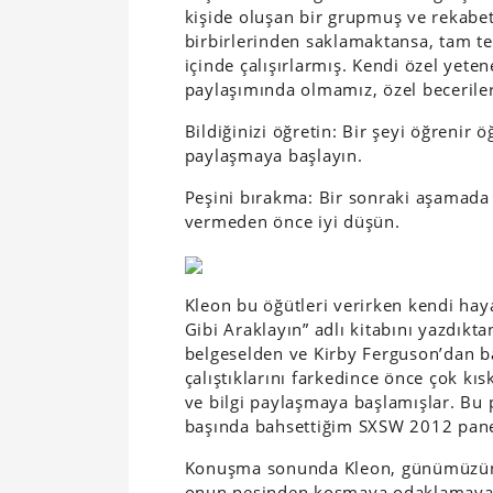
kişide oluşan bir grupmuş ve rekabette
birbirlerinden saklamaktansa, tam ter
içinde çalışırlarmış. Kendi özel yetene
paylaşımında olmamız, özel beceriler
Bildiğinizi öğretin: Bir şeyi öğrenir 
paylaşmaya başlayın.
Peşini bırakma: Bir sonraki aşamada ne
vermeden önce iyi düşün.
Kleon bu öğütleri verirken kendi haya
Gibi Araklayın” adlı kitabını yazdıkt
belgeselden ve Kirby Ferguson’dan b
çalıştıklarını farkedince önce çok kı
ve bilgi paylaşmaya başlamışlar. Bu 
başında bahsettiğim SXSW 2012 pane
Konuşma sonunda Kleon, günümüzün hi
onun peşinden koşmaya odaklamaya 