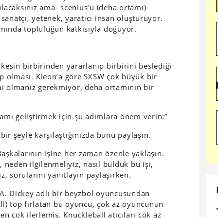
ulacaksınız ama- scenius’u (deha ortamı)
sanatçı, yetenek, yaratıcı insan oluşturuyor.
tamında topluluğun katkısıyla doğuyor.
kesin birbirinden yararlanıp birbirini beslediği
hip olması. Kleon’a göre SXSW çok büyük bir
hi olmanız gerekmiyor, deha ortamının bir
tamı geliştirmek için şu adımlara önem verin:”
ir şeyle karşılaştığınızda bunu paylaşın.
Başkalarının işine her zaman özenle yaklaşın.
neden ilgilenmeliyiz, nasıl bulduk bu işi,
iz, sorularını yanıtlayın paylaşırken.
R.A. Dickey adlı bir beyzbol oyuncusundan
all) top fırlatan bu oyuncu, çok az oyuncunun
ten çok ilerlemiş. Knuckleball atıcıları çok az