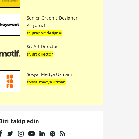
Senior Graphic Designer
Arıyoruz!
sr. graphic designer
Sr. Art Director
sr. art director
Sosyal Medya Uzmanı
sosyal medya uzmanı
Bizi takip edin