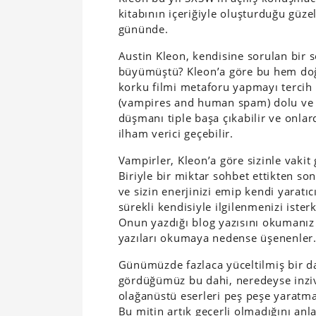
kitabının içeriğiyle oluşturduğu güze
gününde.
Austin Kleon, kendisine sorulan bir s
büyümüştü? Kleon’a göre bu hem doğ
korku filmi metaforu yapmayı tercih 
(vampires and human spam) dolu ve on
düşmanı tiple başa çıkabilir ve onla
ilham verici geçebilir.
Vampirler, Kleon’a göre sizinle vakit
Biriyle bir miktar sohbet ettikten son
ve sizin enerjinizi emip kendi yaratıc
sürekli kendisiyle ilgilenmenizi ister
Onun yazdığı blog yazısını okumanız iç
yazıları okumaya nedense üşenenler
Günümüzde fazlaca yüceltilmiş bir d
gördüğümüz bu dahi, neredeyse inziv
olağanüstü eserleri peş peşe yaratmay
Bu mitin artık geçerli olmadığını an