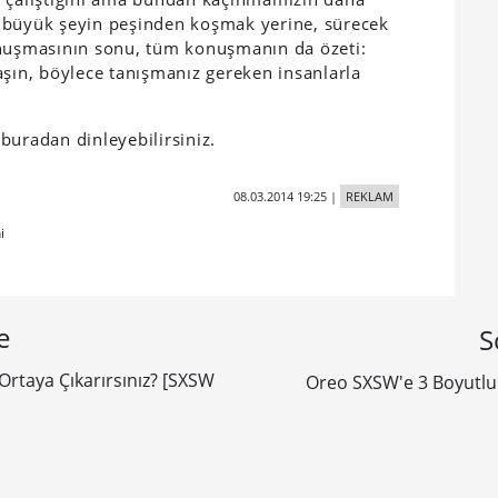
aki büyük şeyin peşinden koşmak yerine, sürecek
onuşmasının sonu, tüm konuşmanın da özeti:
ylaşın, böylece tanışmanız gereken insanlarla
buradan dinleyebilirsiniz.
08.03.2014 19:25
|
REKLAM
i
e
S
 Ortaya Çıkarırsınız? [SXSW
Oreo SXSW'e 3 Boyutl