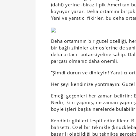
(dahi) yerine -biraz tipik Amerikan b
koyuyor yazar. Deha ortamını birçok 
Yeni ve yaratıcı fikirler, bu deha or
Deha ortamının bir güzel özelliği, her
bir bağlı zihinler atmosferine de sa
deha ortamı potansiyeline sahip. Da
parçası olmanız daha önemli.
“Şimdi durun ve dinleyin! Yaratıcı or
Her şeyi kendinize yontmayın: Güzel b
Emeği geçenleri her zaman belirtin: 
Nedir, kim yapmış, ne zaman yapmış, 
böyle işleri başka nerelerde bulabilir
Kendiniz gibileri tespit edin: Kleon 
bahsetti. Özel bir teknikle (knuckleb
başarılı olabildiği bu teknikte gerçek