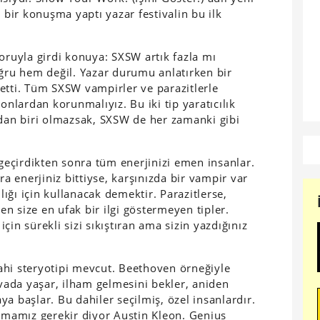
l bir konuşma yaptı yazar festivalin bu ilk
oruyla girdi konuya: SXSW artık fazla mı
ru hem değil. Yazar durumu anlatırken bir
etti. Tüm SXSW vampirler ve parazitlerle
lardan korunmalıyız. Bu iki tip yaratıcılık
rdan biri olmazsak, SXSW de her zamanki gibi
 geçirdikten sonra tüm enerjinizi emen insanlar.
ra enerjiniz bittiyse, karşınızda bir vampir var
ılığı için kullanacak demektir. Parazitlerse,
ken size en ufak bir ilgi göstermeyen tipler.
in sürekli sizi sıkıştıran ama sizin yazdığınız
.
ahi steryotipi mevcut. Beethoven örneğiyle
ada yaşar, ilham gelmesini bekler, aniden
a başlar. Bu dahiler seçilmiş, özel insanlardır.
lamamız gerekir diyor Austin Kleon. Genius