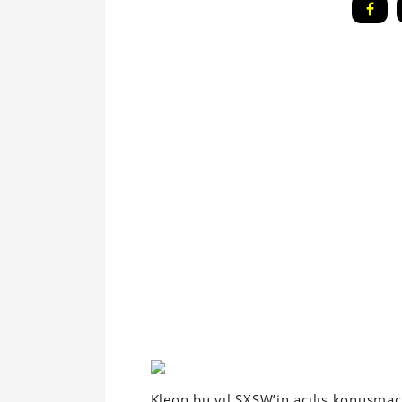
Kleon bu yıl SXSW’in açılış konuşmacı