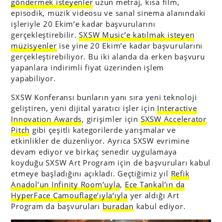
göndermek isteyenler
uzun metraj, kısa film,
episodik, müzik videosu ve sanal sinema alanındaki
işleriyle 20 Ekim’e kadar başvurularını
gerçekleştirebilir.
SXSW Music’e katılmak isteyen
müzisyenler
ise yine 20 Ekim’e kadar başvurularını
gerçekleştirebiliyor. Bu iki alanda da erken başvuru
yapanlara indirimli fiyat üzerinden işlem
yapabiliyor.
SXSW Konferansı bunların yanı sıra yeni teknoloji
geliştiren, yeni dijital yaratıcı işler için
Interactive
Innovation Awards
, girişimler için
SXSW Accelerator
Pitch
gibi çeşitli kategorilerde yarışmalar ve
etkinlikler de düzenliyor. Ayrıca SXSW evrimine
devam ediyor ve birkaç senedir uygulamaya
koyduğu SXSW Art Program için de başvuruları kabul
etmeye başladığını açıkladı. Geçtiğimiz yıl
Refik
Anadol’un Infinity Room’uyla
,
Ece Tankal’ın da
HyperFace Camouflage’ıyla
‘ıyla
yer aldığı Art
Program da başvuruları
buradan
kabul ediyor.