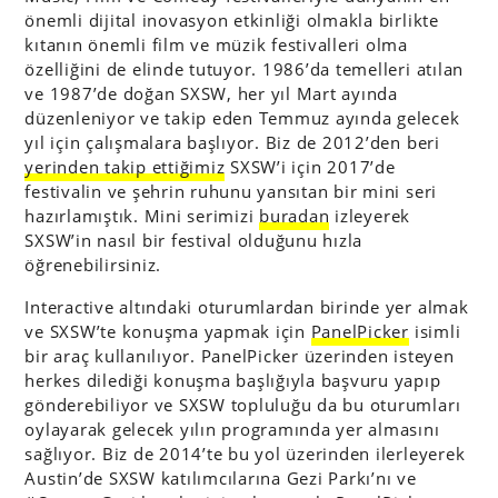
önemli dijital inovasyon etkinliği olmakla birlikte
kıtanın önemli film ve müzik festivalleri olma
özelliğini de elinde tutuyor. 1986’da temelleri atılan
ve 1987’de doğan SXSW, her yıl Mart ayında
düzenleniyor ve takip eden Temmuz ayında gelecek
yıl için çalışmalara başlıyor. Biz de 2012’den beri
yerinden takip ettiğimiz
SXSW’i için 2017’de
festivalin ve şehrin ruhunu yansıtan bir mini seri
hazırlamıştık. Mini serimizi
buradan
izleyerek
SXSW’in nasıl bir festival olduğunu hızla
öğrenebilirsiniz.
Interactive altındaki oturumlardan birinde yer almak
ve SXSW’te konuşma yapmak için
PanelPicker
isimli
bir araç kullanılıyor. PanelPicker üzerinden isteyen
herkes dilediği konuşma başlığıyla başvuru yapıp
gönderebiliyor ve SXSW topluluğu da bu oturumları
oylayarak gelecek yılın programında yer almasını
sağlıyor. Biz de 2014’te bu yol üzerinden ilerleyerek
Austin’de SXSW katılımcılarına Gezi Parkı’nı ve