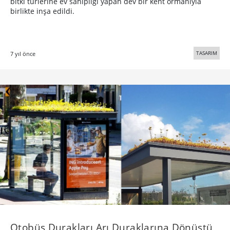
bitki türlerine ev sahipliği yapan dev bir kent ormanıyla
birlikte inşa edildi.
TASARIM
7 yıl önce
Otobüs Durakları Arı Duraklarına Dönüştü