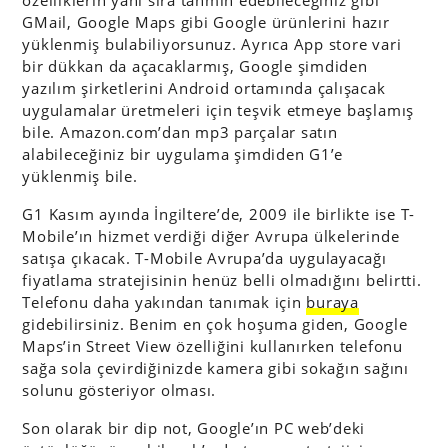
özelliklerin yanı sıra tahmin edebileceğiniz gibi
GMail, Google Maps gibi Google ürünlerini hazır
yüklenmiş bulabiliyorsunuz. Ayrıca App store vari
bir dükkan da açacaklarmış, Google şimdiden
yazılım şirketlerini Android ortamında çalışacak
uygulamalar üretmeleri için teşvik etmeye başlamış
bile. Amazon.com’dan mp3 parçalar satın
alabileceğiniz bir uygulama şimdiden G1’e
yüklenmiş bile.
G1 Kasım ayında İngiltere’de, 2009 ile birlikte ise T-
Mobile’ın hizmet verdiği diğer Avrupa ülkelerinde
satışa çıkacak. T-Mobile Avrupa’da uygulayacağı
fiyatlama stratejisinin henüz belli olmadığını belirtti.
Telefonu daha yakından tanımak için
buraya
gidebilirsiniz. Benim en çok hoşuma giden, Google
Maps’in Street View özelliğini kullanırken telefonu
sağa sola çevirdiğinizde kamera gibi sokağın sağını
solunu gösteriyor olması.
Son olarak bir dip not, Google’ın PC web’deki