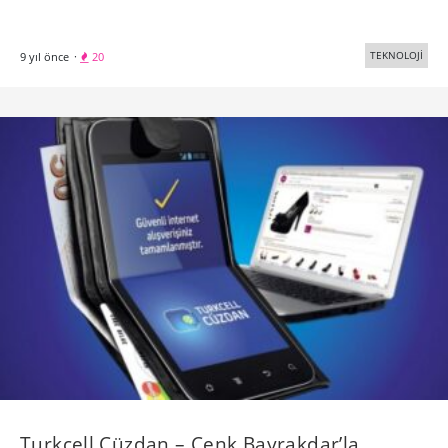
TEKNOLOJİ
9 yıl önce
·
20
Turkcell Cüzdan – Cenk Bayrakdar’la