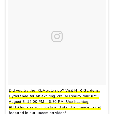
Did you try the IKEA auto ride? Visit NTR Gardens,
Hyderabad for an exciting Virtual Reality tour until
August 5, 12:00 PM – 6:30 PM. Use hashtag
#IKEAIndia in your posts and stand a chance to get
featured in our upcoming video!