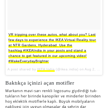
VR tripping over these autos, what about you? Last
few days to experience the IKEA Virtual Reality tour
at NTR Gardens, Hyderabad. Use the
hashtag #IKEAIndia in your posts and stand a
chance to get featured in our upcoming video!
#MakeEverydayBrighter
A post shared by
IKEA India
(@ikea.india) on
Aug 2, 2018 at 11:15pm PDT
Baktıkça içinizi açan motifler
Markanın mavi-sarı renkli logosunu giydirdiği tuk-
tukların her birinde kanopiler ve minderler birinden
hoş eklektik motiflerle kaplı. Büyük mobilyaların
nakliyesi için uygun olmasalar da şehrin dar