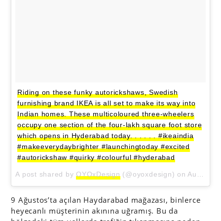
Riding on these funky autorickshaws, Swedish
furnishing brand IKEA is all set to make its way into
Indian homes. These multicoloured three-wheelers
occupy one section of the four-lakh square foot store
which opens in Hyderabad today. . . . . . #ikeaindia
#makeeverydaybrighter #launchingtoday #excited
#autorickshaw #quirky #colourful #hyderabad
A post shared by
OYOxDesign
(@oyoxdesign) on
Aug 9, 2018 at 1:24am PDT
9 Ağustos’ta açılan Haydarabad mağazası, binlerce
heyecanlı müşterinin akınına uğramış. Bu da