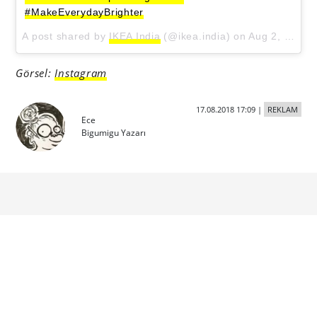
#MakeEverydayBrighter
A post shared by
IKEA India
(@ikea.india) on
Aug 2, 2018 at 5:34am PDT
Görsel:
Instagram
17.08.2018 17:09
|
REKLAM
Ece
Bigumigu Yazarı