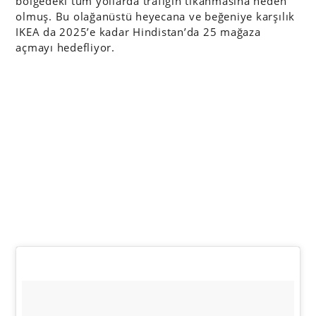
bölgedeki tüm yollarda trafiğin tıkanmasına neden
olmuş. Bu olağanüstü heyecana ve beğeniye karşılık
IKEA da 2025’e kadar Hindistan’da 25 mağaza
açmayı hedefliyor.