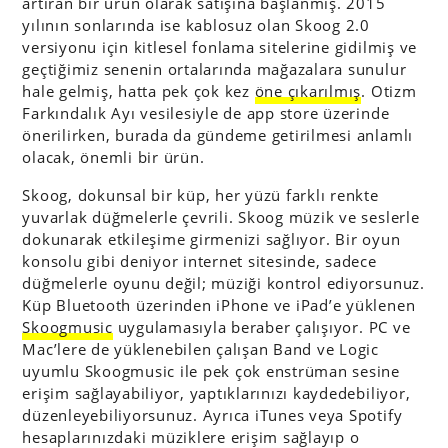
artıran bir ürün olarak satışına başlanmış. 2015
yılının sonlarında ise kablosuz olan Skoog 2.0
versiyonu için kitlesel fonlama sitelerine gidilmiş ve
geçtiğimiz senenin ortalarında mağazalara sunulur
hale gelmiş, hatta pek çok kez
öne çıkarılmış
. Otizm
Farkındalık Ayı vesilesiyle de app store üzerinde
önerilirken, burada da gündeme getirilmesi anlamlı
olacak, önemli bir ürün.
Skoog, dokunsal bir küp, her yüzü farklı renkte
yuvarlak düğmelerle çevrili. Skoog müzik ve seslerle
dokunarak etkileşime girmenizi sağlıyor. Bir oyun
konsolu gibi deniyor internet sitesinde, sadece
düğmelerle oyunu değil; müziği kontrol ediyorsunuz.
Küp Bluetooth üzerinden iPhone ve iPad’e yüklenen
Skoogmusic
uygulamasıyla beraber çalışıyor. PC ve
Mac’lere de yüklenebilen çalışan Band ve Logic
uyumlu Skoogmusic ile pek çok enstrüman sesine
erişim sağlayabiliyor, yaptıklarınızı kaydedebiliyor,
düzenleyebiliyorsunuz. Ayrıca iTunes veya Spotify
hesaplarınızdaki müziklere erişim sağlayıp o