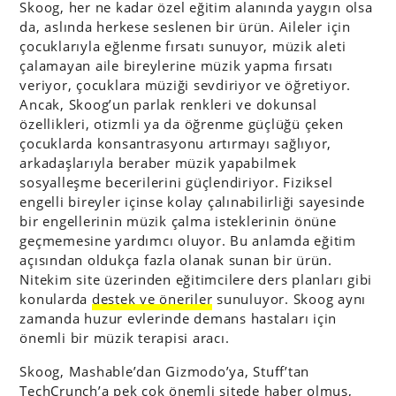
Skoog, her ne kadar özel eğitim alanında yaygın olsa
da, aslında herkese seslenen bir ürün. Aileler için
çocuklarıyla eğlenme fırsatı sunuyor, müzik aleti
çalamayan aile bireylerine müzik yapma fırsatı
veriyor, çocuklara müziği sevdiriyor ve öğretiyor.
Ancak, Skoog’un parlak renkleri ve dokunsal
özellikleri, otizmli ya da öğrenme güçlüğü çeken
çocuklarda konsantrasyonu artırmayı sağlıyor,
arkadaşlarıyla beraber müzik yapabilmek
sosyalleşme becerilerini güçlendiriyor. Fiziksel
engelli bireyler içinse kolay çalınabilirliği sayesinde
bir engellerinin müzik çalma isteklerinin önüne
geçmemesine yardımcı oluyor. Bu anlamda eğitim
açısından oldukça fazla olanak sunan bir ürün.
Nitekim site üzerinden eğitimcilere ders planları gibi
konularda
destek ve öneriler
sunuluyor. Skoog aynı
zamanda huzur evlerinde demans hastaları için
önemli bir müzik terapisi aracı.
Skoog, Mashable’dan Gizmodo’ya, Stuff’tan
TechCrunch’a pek çok önemli sitede haber olmuş,