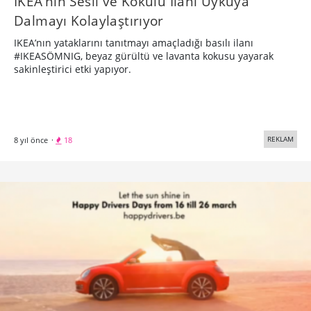
IKEA’nın Sesli ve Kokulu İlanı Uykuya
Dalmayı Kolaylaştırıyor
IKEA’nın yataklarını tanıtmayı amaçladığı basılı ilanı
#IKEASÖMNIG, beyaz gürültü ve lavanta kokusu yayarak
sakinleştirici etki yapıyor.
REKLAM
8 yıl önce
·
18