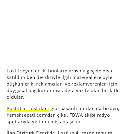
Lost izleyenler -ki bunların arasına geç de olsa
katıldım ben de- diziyle ilgili materyallere öyle
düşkünler ki reklamcılar -ve reklamverenler- için
duygusal bağ kurulması adeta vazife olan bir kitle
oldular.
Post-it’in Lost ilanı
gibi başarılı bir ilan da bizden,
Yemeksepeti.com’dan çıktı. TBWA ekibi radyo
spotlarıyla yetinmemiş anlaşılan.
İlan Digitürk Dergi’de, Lost’un 4. sezon tanıtım