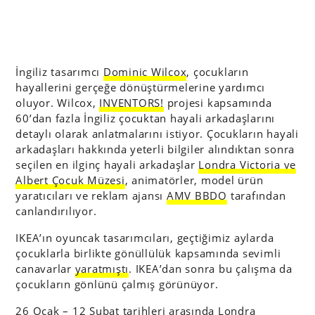
İngiliz tasarımcı
Dominic Wilcox
, çocukların
hayallerini gerçeğe dönüştürmelerine yardımcı
oluyor. Wilcox,
INVENTORS!
projesi kapsamında
60’dan fazla İngiliz çocuktan hayali arkadaşlarını
detaylı olarak anlatmalarını istiyor. Çocukların hayali
arkadaşları hakkında yeterli bilgiler alındıktan sonra
seçilen en ilginç hayali arkadaşlar
Londra Victoria ve
Albert Çocuk Müzesi
, animatörler, model ürün
yaratıcıları ve reklam ajansı
AMV BBDO
tarafından
canlandırılıyor.
IKEA’ın oyuncak tasarımcıları, geçtiğimiz aylarda
çocuklarla birlikte gönüllülük kapsamında sevimli
canavarlar
yaratmıştı
. IKEA’dan sonra bu çalışma da
çocukların gönlünü çalmış görünüyor.
26 Ocak – 12 Şubat tarihleri arasında Londra