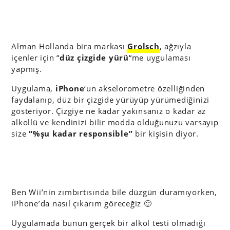
Alman
Hollanda bira markası
Grolsch
, ağzıyla
içenler için “
düz çizgide yürü
“me uygulaması
yapmış.
Uygulama,
iPhone
‘un akselorometre özelliğinden
faydalanıp, düz bir çizgide yürüyüp yürümediğinizi
gösteriyor. Çizgiye ne kadar yakınsanız o kadar az
alkollü ve kendinizi bilir modda olduğunuzu varsayıp
size
“%şu kadar responsible”
bir kişisin diyor.
Ben Wii’nin zımbırtısında bile düzgün duramıyorken,
iPhone’da nasıl çıkarım göreceğiz 🙂
Uygulamada bunun gerçek bir alkol testi olmadığı