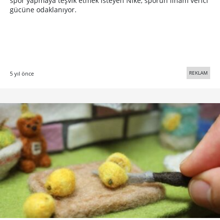
spor yapmaya teşvik etmek isteyen Nike, sporun ilham verici
gücüne odaklanıyor.
REKLAM
5 yıl önce