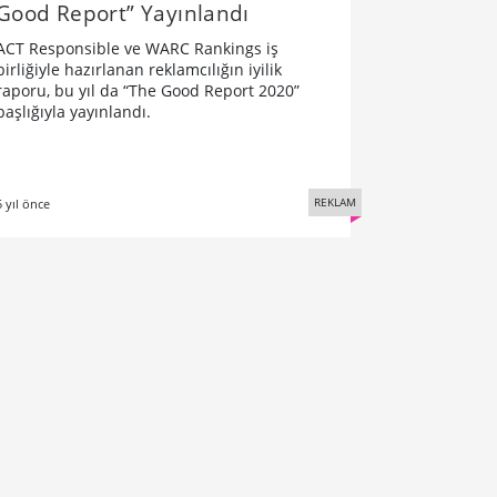
Good Report” Yayınlandı
ACT Responsible ve WARC Rankings iş
birliğiyle hazırlanan reklamcılığın iyilik
raporu, bu yıl da “The Good Report 2020”
başlığıyla yayınlandı.
REKLAM
5 yıl önce