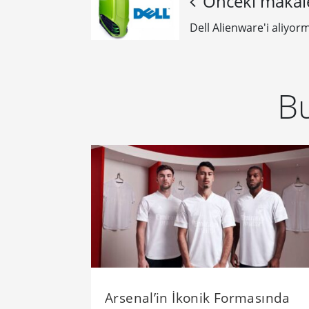
Önceki makal
Dell Alienware'i aliyor
Bu
Arsenal’in İkonik Formasında