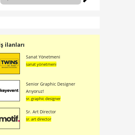
İş ilanları
Sanat Yönetmeni
sanat yönetmeni
Senior Graphic Designer
Arıyoruz!
sr. graphic designer
Sr. Art Director
sr. art director