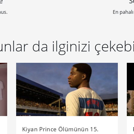
e
S
mus.
En pahalı
nlar da ilginizi çekebi
Kiyan Prince Ölümünün 15.