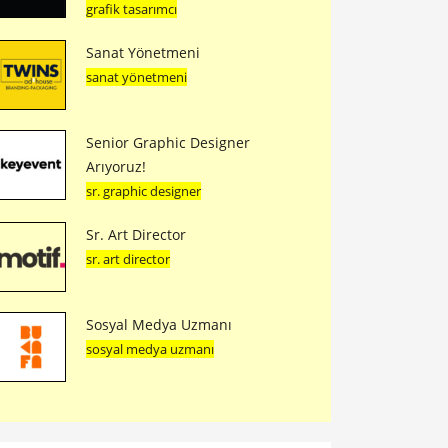
grafik tasarımcı
Sanat Yönetmeni
sanat yönetmeni
Senior Graphic Designer
Arıyoruz!
sr. graphic designer
Sr. Art Director
sr. art director
Sosyal Medya Uzmanı
sosyal medya uzmanı