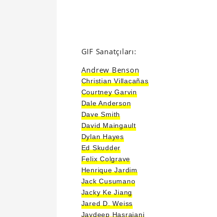
GIF Sanatçıları:
Andrew Benson
Christian Villacañas
Courtney Garvin
Dale Anderson
Dave Smith
David Maingault
Dylan Hayes
Ed Skudder
Felix Colgrave
Henrique Jardim
Jack Cusumano
Jacky Ke Jiang
Jared D. Weiss
Jaydeep Hasrajani