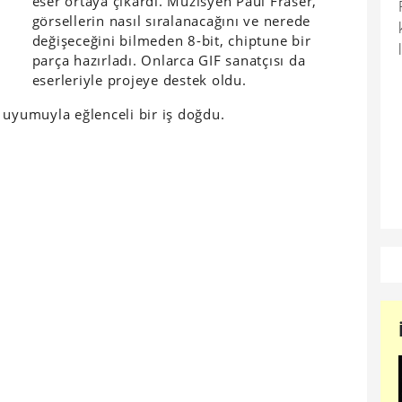
eser ortaya çıkardı. Müzisyen Paul Fraser,
görsellerin nasıl sıralanacağını ve nerede
değişeceğini bilmeden 8-bit, chiptune bir
parça hazırladı. Onlarca GIF sanatçısı da
eserleriyle projeye destek oldu.
 uyumuyla eğlenceli bir iş doğdu.