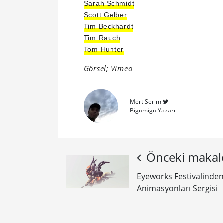
Sarah Schmidt
Scott Gelber
Tim Beckhardt
Tim Rauch
Tom Hunter
Görsel; Vimeo
Mert Serim
Bigumigu Yazarı
Önceki makal
Eyeworks Festivalinden
Animasyonları Sergisi