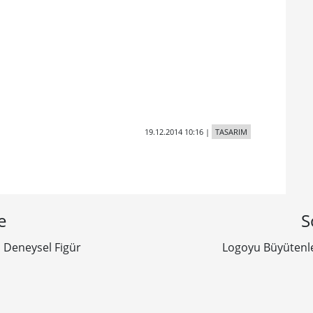
19.12.2014 10:16
|
TASARIM
e
S
 Deneysel Figür
Logoyu Büyütenle