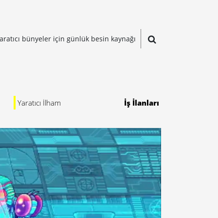
aratıcı bünyeler için günlük besin kaynağı
Yaratıcı İlham
İş İlanları