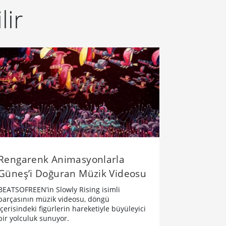
lir
Rengarenk Animasyonlarla
Güneş’i Doğuran Müzik Videosu
BEATSOFREEN’in Slowly Rising isimli
parçasının müzik videosu, döngü
içerisindeki figürlerin hareketiyle büyüleyici
bir yolculuk sunuyor.