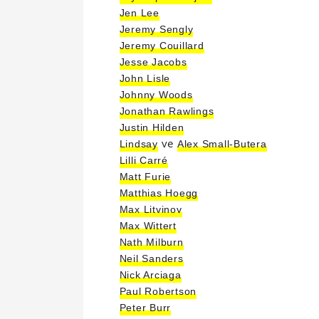
Jen Lee
Jeremy Sengly
Jeremy Couillard
Jesse Jacobs
John Lisle
Johnny Woods
Jonathan Rawlings
Justin Hilden
ve
Lindsay
Alex Small-Butera
Lilli Carré
Matt Furie
Matthias Hoegg
Max Litvinov
Max Wittert
Nath Milburn
Neil Sanders
Nick Arciaga
Paul Robertson
Peter Burr