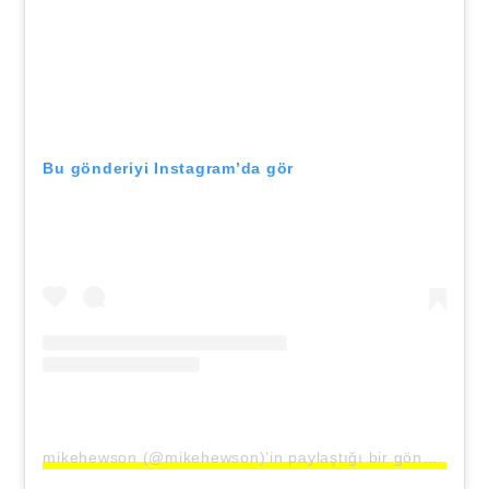
Bu gönderiyi Instagram’da gör
mikehewson (@mikehewson)’in paylaştığı bir gönderi