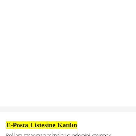
E-Posta Listesine Katılın
Reklam, tasarım ve teknoloji gündemini kaçırmak