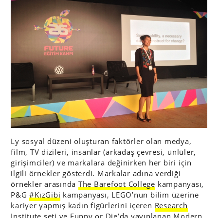
Ly sosyal düzeni oluşturan faktörler olan medya,
film, TV dizileri, insanlar (arkadaş çevresi, ünlüler,
girişimciler) ve markalara değinirken her biri için
ilgili örnekler gösterdi. Markalar adına verdiği
örnekler arasında
The Barefoot College
kampanyası,
P&G
#KızGibi
kampanyası, LEGO’nun bilim üzerine
kariyer yapmış kadın figürlerini içeren
Research
Institute seti
ve Funny or Die’da yayınlanan
Modern