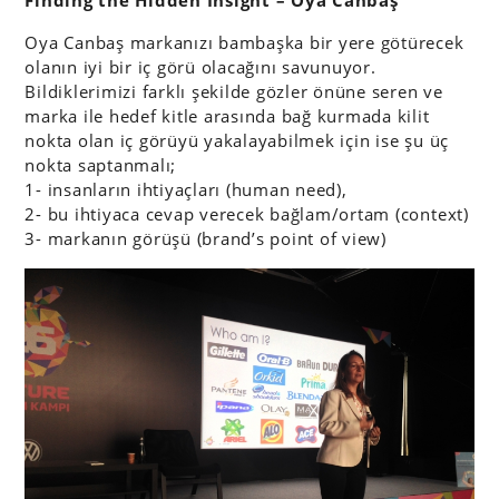
Finding the Hidden Insight – Oya Canbaş
Oya Canbaş markanızı bambaşka bir yere götürecek
olanın iyi bir iç görü olacağını savunuyor.
Bildiklerimizi farklı şekilde gözler önüne seren ve
marka ile hedef kitle arasında bağ kurmada kilit
nokta olan iç görüyü yakalayabilmek için ise şu üç
nokta saptanmalı;
1- insanların ihtiyaçları (human need),
2- bu ihtiyaca cevap verecek bağlam/ortam (context)
3- markanın görüşü (brand’s point of view)