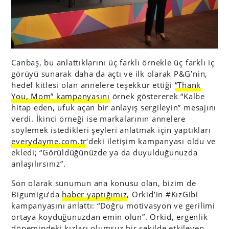
Canbaş, bu anlattıklarını üç farklı örnekle üç farklı iç
görüyü sunarak daha da açtı ve ilk olarak P&G’nin,
hedef kitlesi olan annelere teşekkür ettiği
“Thank
You, Mom” kampanyasını
örnek göstererek “Kalbe
hitap eden, ufuk açan bir anlayış sergileyin” mesajını
verdi. İkinci örneği ise markalarının annelere
söylemek istedikleri şeyleri anlatmak için yaptıkları
everydayme.com.tr
‘deki iletişim kampanyası oldu ve
ekledi; “Görüldüğünüzde ya da duyulduğunuzda
anlaşılırsınız”.
Son olarak sunumun ana konusu olan, bizim de
Bigumigu’da
haber yaptığımız
, Orkid’in #KızGibi
kampanyasını anlattı: “Doğru motivasyon ve gerilimi
ortaya koyduğunuzdan emin olun”. Orkid, ergenlik
dönemindeki kızları olumsuz bir şekilde etkileyen,