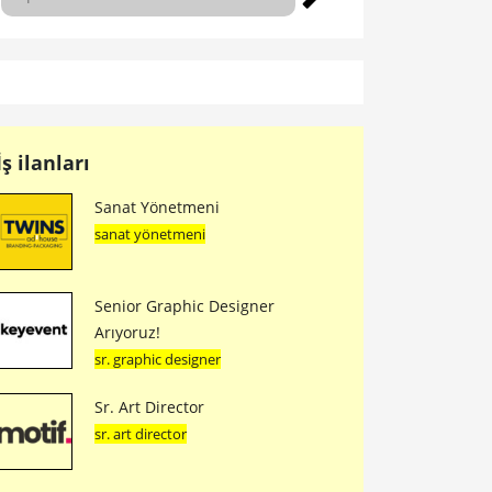
İş ilanları
Sanat Yönetmeni
sanat yönetmeni
Senior Graphic Designer
Arıyoruz!
sr. graphic designer
Sr. Art Director
sr. art director