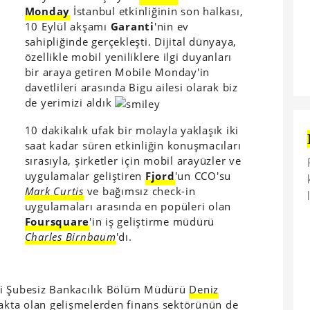
Monday
İstanbul etkinliğinin son halkası,
10 Eylül akşamı
Garanti
'nin ev
sahipliğinde gerçekleşti. Dijital dünyaya,
özellikle mobil yeniliklere ilgi duyanları
bir araya getiren Mobile Monday'in
davetlileri arasında Bigu ailesi olarak biz
de yerimizi aldık
10 dakikalık ufak bir molayla yaklaşık iki
saat kadar süren etkinliğin konuşmacıları
sırasıyla, şirketler için mobil arayüzler ve
uygulamalar geliştiren
Fjord
'un CCO'su
Mark Curtis
ve bağımsız check-in
uygulamaları arasında en popüleri olan
Foursquare
'in iş geliştirme müdürü
Charles Birnbaum
'dı.
ti Şubesiz Bankacılık Bölüm Müdürü
Deniz
kta olan gelişmelerden finans sektörünün de