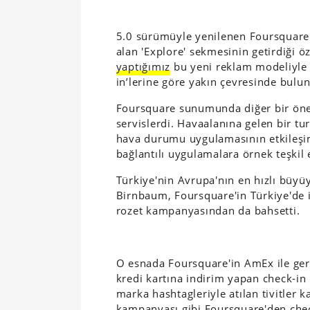
5.0 sürümüyle yenilenen Foursquar
alan 'Explore' sekmesinin getirdiği öz
yaptığımız
bu yeni reklam modeliyle b
in’lerine göre yakın çevresinde bul
Foursquare sunumunda diğer bir öne
servislerdi. Havaalanına gelen bir tu
hava durumu uygulamasının etkileşim
bağlantılı uygulamalara örnek teşkil e
Türkiye'nin Avrupa'nın en hızlı büyü
Birnbaum, Foursquare'in Türkiye'de il
rozet kampanyasından da bahsetti.
O esnada Foursquare'in AmEx ile ger
kredi kartına indirim yapan check-i
marka hashtagleriyle atılan tivitler k
kampanyası
gibi Foursquare'den
che