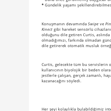
*
Gündelik yaşamı şekillendirebilmes
Konuşmanın devamında
Swipe
ve
Pi
Kinect
gibi hareket sensörlü cihazları
olduğunu dile getiren Curtis, aslınd
olmadığımızı, farkında olmadan günde
dile getirerek otomatik musluk örneğ
Curtis, gelecekte tüm bu servislerin
kullanıcının biyolojik bir beden olar
jestlerle çalışan, gerçek zamanlı, ha
kazanacağını söyledi.
Her şeyi kolaylıkla bulabildiğimiz int