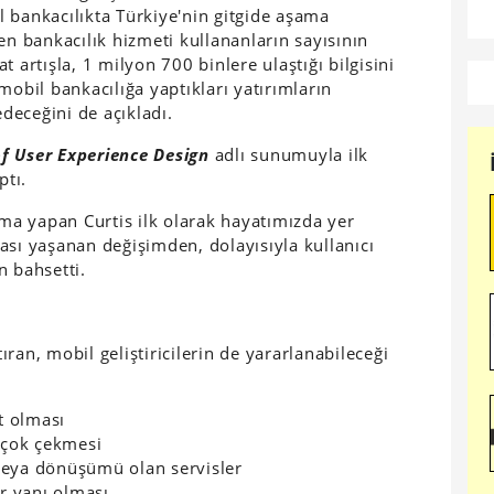
 bankacılıkta Türkiye'nin gitgide aşama
en bankacılık hizmeti kullananların sayısının
 artışla, 1 milyon 700 binlere ulaştığı bilgisini
mobil bankacılığa yaptıkları yatırımların
deceğini de açıkladı.
of User Experience Design
adlı sunumuyla ilk
ptı.
şma yapan Curtis ilk olarak hayatımızda yer
ası yaşanan değişimden, dolayısıyla kullanıcı
n bahsetti.
ran, mobil geliştiricilerin de yararlanabileceği
t olması
 çok çekmesi
veya dönüşümü olan servisler
r yanı olması