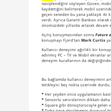
nasiplendiğini söyleyen Güven, mobil
kaydettiğini belirterek mobil üzerind
geçen seneden bu yana yaklaşık iki kat
verdi. Ayrıca Garanti Bankası olarak 
önümüzdeki yıllarda artarak devam e
Açılış konuşmasından sonra
Future 
konuşmayı Fjord'tan
Mark Curtis
ya
Kullanıcı deneyimi ağırlıklı bir konu
edinmiş PC – TV ve Mobil ekranlar ar
deneyim kurallarının da değiştiğinde
Bu bağlamda kullanıcı deneyimini artı
tetikleyici beş nokta üzerinde durdu;
*
Her şeyden önce uygulamanın basi
*
Sensörlü servislerinin dikkati daha
*
Square gibi dönüştürücüyle gelen 
*
Daha önce görülmemiş duygusal bi