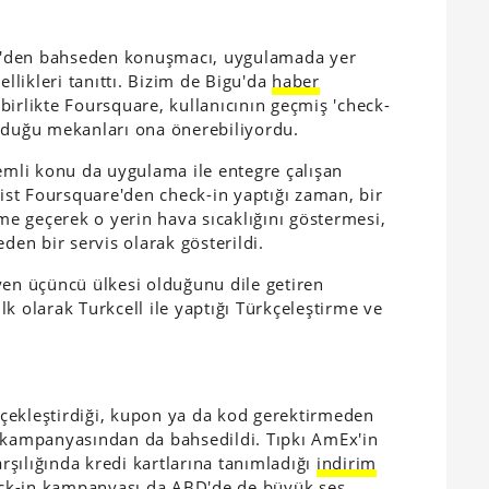
e'den bahseden konuşmacı, uygulamada yer
ellikleri tanıttı. Bizim de Bigu'da
haber
irlikte Foursquare, kullanıcının geçmiş 'check-
unduğu mekanları ona önerebiliyordu.
mli konu da uygulama ile entegre çalışan
rist Foursquare'den check-in yaptığı zaman, bir
e geçerek o yerin hava sıcaklığını göstermesi,
den bir servis olarak gösterildi.
yen üçüncü ülkesi olduğunu dile getiren
k olarak Turkcell ile yaptığı Türkçeleştirme ve
çekleştirdiği, kupon ya da kod gerektirmeden
n kampanyasından da bahsedildi. Tıpkı AmEx'in
arşılığında kredi kartlarına tanımladığı
indirim
ck-in kampanyası
da ABD'de de büyük ses