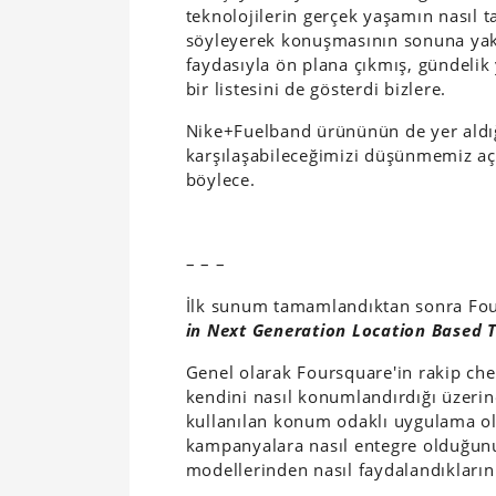
teknolojilerin gerçek yaşamın nasıl t
söyleyerek konuşmasının sonuna yak
faydasıyla ön plana çıkmış, gündeli
bir listesini de gösterdi bizlere.
Nike+Fuelband ürününün de yer aldığı 
karşılaşabileceğimizi düşünmemiz aç
böylece.
– – –
İlk sunum tamamlandıktan sonra Fo
in Next Generation Location Based
Genel olarak Foursquare'in rakip chec
kendini nasıl konumlandırdığı üzer
kullanılan konum odaklı uygulama ol
kampanyalara nasıl entegre olduğunu
modellerinden nasıl faydalandıklarını