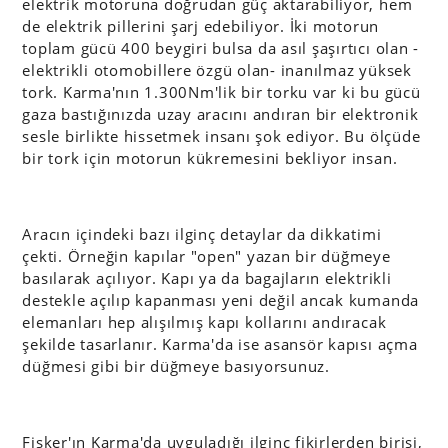
elektrik motoruna doğrudan güç aktarabiliyor, hem
de elektrik pillerini şarj edebiliyor. İki motorun
toplam gücü 400 beygiri bulsa da asıl şaşırtıcı olan -
elektrikli otomobillere özgü olan- inanılmaz yüksek
tork. Karma'nın 1.300Nm'lik bir torku var ki bu gücü
gaza bastığınızda uzay aracını andıran bir elektronik
sesle birlikte hissetmek insanı şok ediyor. Bu ölçüde
bir tork için motorun kükremesini bekliyor insan.
Aracın içindeki bazı ilginç detaylar da dikkatimi
çekti. Örneğin kapılar "open" yazan bir düğmeye
basılarak açılıyor. Kapı ya da bagajların elektrikli
destekle açılıp kapanması yeni değil ancak kumanda
elemanları hep alışılmış kapı kollarını andıracak
şekilde tasarlanır. Karma'da ise asansör kapısı açma
düğmesi gibi bir düğmeye basıyorsunuz.
Fisker'ın Karma'da uyguladığı ilginç fikirlerden birisi,