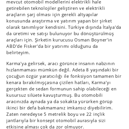
mevcut otomobil modellerini elektrikli hale
getirebilen teknolojiler geliştiren ve elektrikli
araçların şarj olması için gerekli altyapılar
konusunda araştırma ve yatırım yapan bir şirket
olarak tanımlıyor kendisini. Türkiye dışında İtalya'da
da üretimi ve satışı bulunuyor bu dönüştürülmüş
araçları için. Şirketin kurucusu Osman Boyner'in
ABD'de Fisker'da bir yatırımı olduğunu da
belirteyim.
Karma'ya gelirsek, aracı görünce insanın nabzının
hızlanmaması mümkün değil. Adeta 8 yaşındaki bir
çocuğun özgür yaratıcılığı ile fonksiyon tamamen bir
kenara bırakılmışçasına çizilen hatları, Karma'yı
gerçekten de sedan formunun sahip olabileceği en
kusursuz silüete kavuşturmuş. Bu otomobili
aracınızda aynada ya da sokakta yürürken görüp
ikinci bir defa bakmamanız imkansız diyebilirim.
Zaten neredeyse 5 metrelik boyu ve 22 inçlik
jantlarıyla bir konsept otomobil aurasıyla sizi
etkisine alması çok da zor olmuyor.