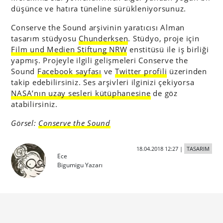
düşünce ve hatıra tüneline sürükleniyorsunuz.
Conserve the Sound arşivinin yaratıcısı Alman
tasarım stüdyosu
Chunderksen
. Stüdyo, proje için
Film und Medien Stiftung NRW
enstitüsü ile iş birliği
yapmış. Projeyle ilgili gelişmeleri Conserve the
Sound
Facebook sayfası
ve
Twitter profili
üzerinden
takip edebilirsiniz. Ses arşivleri ilginizi çekiyorsa
NASA’nın uzay sesleri kütüphanesine
de göz
atabilirsiniz.
Görsel:
Conserve the Sound
18.04.2018 12:27
|
TASARIM
Ece
Bigumigu Yazarı