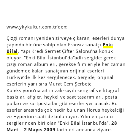
www.ykykultur.com.tr’den:
Çizgi romanı yeniden zirveye çıkaran, eserleri dünya
çapında bir üne sahip olan Fransız sanatçı
Enki
Bilal
, Yapı Kredi Sermet Çifter Salonu’na konuk
oluyor. “Enki Bilal İstanbul’da”adlı sergide; gerek
çizgi roman albümleri, gerekse filmleriyle her zaman
gündemde kalan sanatçının orijinal eserleri
Türkiye’de ilk kez sergilenecek. Sergide, orijinal
eserlerin yanı sıra Murat Cem Şerbetci
Koleksiyonu’na ait imzalı-sayılı serigraf ve litograf
baskılar, afişler, heykel ve saat tasarımları, posta
pulları ve kartpostallar gibi eserler yer alacak. Bu
eserler arasında çok nadir bulunan Horus heykelciği
ve Hyperion saati de bulunuyor. Yılın en çarpıcı
sergilerinden biri olan “Enki Bilal İstanbul’da”,
28
Mart – 2 Mayıs 2009
tarihleri arasında ziyaret