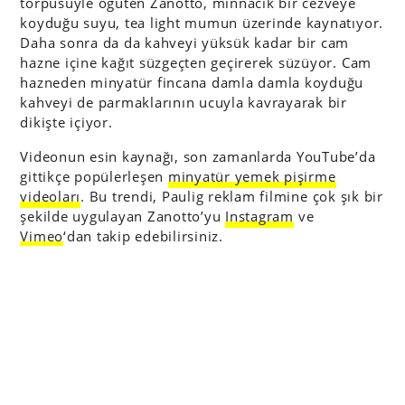
törpüsüyle öğüten Zanotto, minnacık bir cezveye
koyduğu suyu, tea light mumun üzerinde kaynatıyor.
Daha sonra da da kahveyi yüksük kadar bir cam
hazne içine kağıt süzgeçten geçirerek süzüyor. Cam
hazneden minyatür fincana damla damla koyduğu
kahveyi de parmaklarının ucuyla kavrayarak bir
dikişte içiyor.
Videonun esin kaynağı, son zamanlarda YouTube’da
gittikçe popülerleşen
minyatür yemek pişirme
videoları
. Bu trendi, Paulig reklam filmine çok şık bir
şekilde uygulayan Zanotto’yu
Instagram
ve
Vimeo
‘dan takip edebilirsiniz.