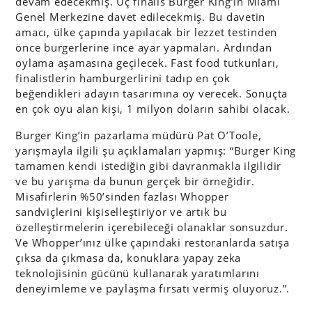
devam edecekmiş. Üç finalis Burger King’in Miami
Genel Merkezine davet edilecekmiş. Bu davetin
amacı, ülke çapında yapılacak bir lezzet testinden
önce burgerlerine ince ayar yapmaları. Ardından
oylama aşamasına geçilecek. Fast food tutkunları,
finalistlerin hamburgerlirini tadıp en çok
beğendikleri adayın tasarımına oy verecek. Sonuçta
en çok oyu alan kişi, 1 milyon doların sahibi olacak.
Burger King’in pazarlama müdürü Pat O’Toole,
yarışmayla ilgili şu açıklamaları yapmış: “Burger King
tamamen kendi istediğin gibi davranmakla ilgilidir
ve bu yarışma da bunun gerçek bir örneğidir.
Misafirlerin %50’sinden fazlası Whopper
sandviçlerini kişiselleştiriyor ve artık bu
özelleştirmelerin içerebileceği olanaklar sonsuzdur.
Ve Whopper’ınız ülke çapındaki restoranlarda satışa
çıksa da çıkmasa da, konuklara yapay zeka
teknolojisinin gücünü kullanarak yaratımlarını
deneyimleme ve paylaşma fırsatı vermiş oluyoruz.”.