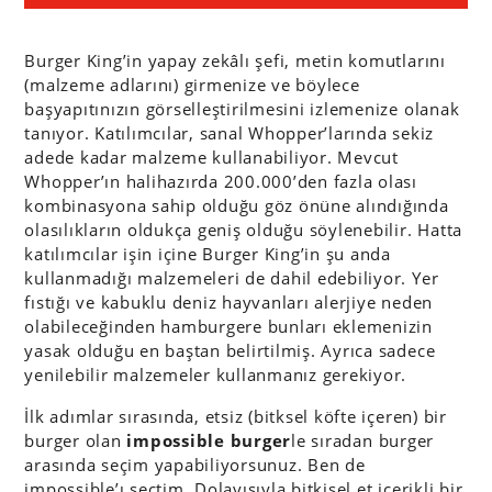
Burger King’in yapay zekâlı şefi, metin komutlarını
(malzeme adlarını) girmenize ve böylece
başyapıtınızın görselleştirilmesini izlemenize olanak
tanıyor. Katılımcılar, sanal Whopper’larında sekiz
adede kadar malzeme kullanabiliyor. Mevcut
Whopper’ın halihazırda 200.000’den fazla olası
kombinasyona sahip olduğu göz önüne alındığında
olasılıkların oldukça geniş olduğu söylenebilir. Hatta
katılımcılar işin içine Burger King’in şu anda
kullanmadığı malzemeleri de dahil edebiliyor. Yer
fıstığı ve kabuklu deniz hayvanları alerjiye neden
olabileceğinden hamburgere bunları eklemenizin
yasak olduğu en baştan belirtilmiş. Ayrıca sadece
yenilebilir malzemeler kullanmanız gerekiyor.
İlk adımlar sırasında, etsiz (bitksel köfte içeren) bir
burger olan
impossible burger
le sıradan burger
arasında seçim yapabiliyorsunuz. Ben de
impossible’ı seçtim. Dolayısıyla bitkisel et içerikli bir