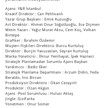
Ajans: Y&R İstanbul
Kreatif Direktör : Can Pehlivanlı
Yazar Grup Başkanı : Emre Kuzuoğlu
Art Direktör : Ahmet Onur Söğütlüoğlu, Ece Diçmen
Metin Yazarı : Yağız Murat Aksu, Cem Koç, Volkan
Bintepe
Grafiker : İbrahim Özdemir
Müşteri İlişkileri Direktörü: Burcu Kurtuluş
Direktör : Burçin Yavuzaslan, Seyran Kurtuluş
Marka Yöneticisi : İlknur Yenihayat, İpek Hazneci
Stratejik Planlamadan Sorumlu Ajans Başkan
Yardımcısı : Bediz Eker
Stratejik Planlama Departmanı : Arzum Didin, Yeda
Beraldo, İnci Bircan
Prodüksiyon Direktörü : Okan Cezayirli
Prodüktör : Ozan Akgün
Ajans -Post Sorumlusu : Hulusi Aktaş
Jingle: GiziFarka
Yönetmen : Onur Somer