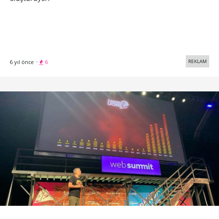
REKLAM
6 yıl önce
·
6