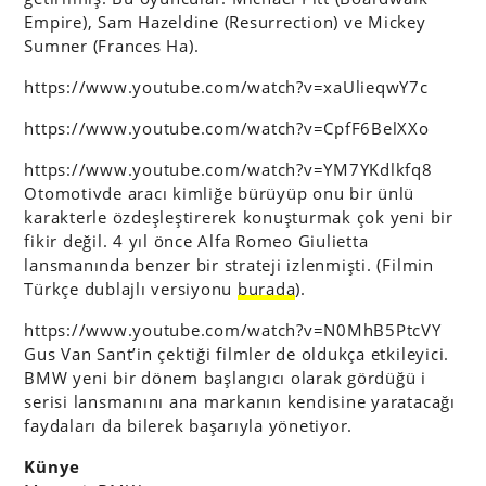
Empire), Sam Hazeldine (Resurrection) ve Mickey
Sumner (Frances Ha).
https://www.youtube.com/watch?v=xaUlieqwY7c
https://www.youtube.com/watch?v=CpfF6BelXXo
https://www.youtube.com/watch?v=YM7YKdlkfq8
Otomotivde aracı kimliğe bürüyüp onu bir ünlü
karakterle özdeşleştirerek konuşturmak çok yeni bir
fikir değil. 4 yıl önce Alfa Romeo Giulietta
lansmanında benzer bir strateji izlenmişti. (Filmin
Türkçe dublajlı versiyonu
burada
).
https://www.youtube.com/watch?v=N0MhB5PtcVY
Gus Van Sant’in çektiği filmler de oldukça etkileyici.
BMW yeni bir dönem başlangıcı olarak gördüğü i
serisi lansmanını ana markanın kendisine yaratacağı
faydaları da bilerek başarıyla yönetiyor.
Künye