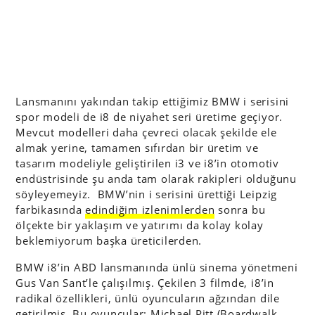
Lansmanını yakından takip ettiğimiz BMW i serisini
spor modeli de i8 de niyahet seri üretime geçiyor.
Mevcut modelleri daha çevreci olacak şekilde ele
almak yerine, tamamen sıfırdan bir üretim ve
tasarım modeliyle geliştirilen i3 ve i8’in otomotiv
endüstrisinde şu anda tam olarak rakipleri olduğunu
söyleyemeyiz. BMW’nin i serisini ürettiği Leipzig
farbikasında
edindiğim izlenimlerden
sonra bu
ölçekte bir yaklaşım ve yatırımı da kolay kolay
beklemiyorum başka üreticilerden.
BMW i8’in ABD lansmanında ünlü sinema yönetmeni
Gus Van Sant’le çalışılmış. Çekilen 3 filmde, i8’in
radikal özellikleri, ünlü oyuncuların ağzından dile
getirilmiş. Bu oyuncular: Michael Pitt (Boardwalk