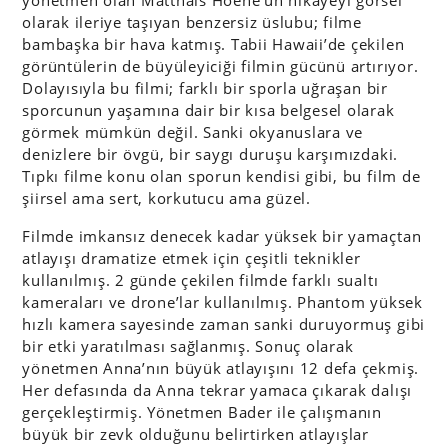
olarak ileriye taşıyan benzersiz üslubu; filme
bambaşka bir hava katmış. Tabii Hawaii’de çekilen
görüntülerin de büyüleyiciği filmin gücünü artırıyor.
Dolayısıyla bu filmi; farklı bir sporla uğraşan bir
sporcunun yaşamına dair bir kısa belgesel olarak
görmek mümkün değil. Sanki okyanuslara ve
denizlere bir övgü, bir saygı duruşu karşımızdaki.
Tıpkı filme konu olan sporun kendisi gibi, bu film de
şiirsel ama sert, korkutucu ama güzel.
Filmde imkansız denecek kadar yüksek bir yamaçtan
atlayışı dramatize etmek için çeşitli teknikler
kullanılmış. 2 günde çekilen filmde farklı sualtı
kameraları ve drone’lar kullanılmış. Phantom yüksek
hızlı kamera sayesinde zaman sanki duruyormuş gibi
bir etki yaratılması sağlanmış. Sonuç olarak
yönetmen Anna’nın büyük atlayışını 12 defa çekmiş.
Her defasında da Anna tekrar yamaca çıkarak dalışı
gerçekleştirmiş. Yönetmen Bader ile çalışmanın
büyük bir zevk olduğunu belirtirken atlayışlar