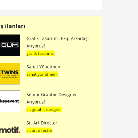
İş ilanları
Grafik Tasarımcı Ekip Arkadaşı
Arıyoruz!
grafik tasarımcı
Sanat Yönetmeni
sanat yönetmeni
Senior Graphic Designer
Arıyoruz!
sr. graphic designer
Sr. Art Director
sr. art director