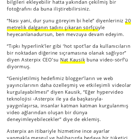
bilgileri ekleyebilir hatta yakından çekilmiş bir
fotoğrafını da buna iliştirebilirsiniz.
“Nası yani, dur şunu göreyim bi hele” diyenleriniz
20
metrelik dalganın tadını çıkaran sörfçü
yle
heyecanlanadursun, ben mevzuya devam edeyim.
“Tıpkı hyperlink’ler gibi ‘hot spot’lar da kullanıcıların
bir noktadan diğerine sıçramasına olanak sağlıyor”
diyen Asterpix CEO’su
Nat Kausik
buna video-sörf’ü
diyormuş.
“Genişletilmiş hedefimiz blogger’ların ve web
yayıncılarının daha özelleşmiş ve etkileşimli videolar
kurgulayabilmesi” diyen Kausik, “Eğer hypervideo
teknolojisi -Asterpix ile ya da başkasıyla-
yaygınlaşırsa, insanlar katman katman kurgulanmış
video ağlarından oluşan bir dünya
deneyimleyebilecekler” diye de eklemiş.
Asterpix an itibariyle hizmetine ince ayarlar
yapmakla meşgul ve halihazırda bedava bir tüketici