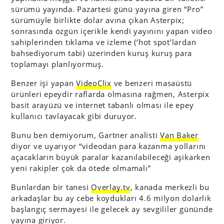
sürümü yayında. Pazartesi günü yayına giren “Pro”
sürümüyle birlikte dolar avına çıkan Asterpix;
sonrasında özgün içerikle kendi yayınını yapan video
sahiplerinden tıklama ve izleme (‘hot spot’lardan
bahsediyorum tabi) üzerinden kuruş kuruş para
toplamayı planlıyormuş.
Benzer işi yapan
VideoClix
ve benzeri masaüstü
ürünleri epeydir raflarda olmasına rağmen, Asterpix
basit arayüzü ve internet tabanlı olması ile epey
kullanıcı tavlayacak gibi duruyor.
Bunu ben demiyorum, Gartner analisti
Van Baker
diyor ve uyarıyor “videodan para kazanma yollarını
açacakların büyük paralar kazanılabileceği aşikarken
yeni rakipler çok da ötede olmamalı”
Bunlardan bir tanesi
Overlay.tv
, kanada merkezli bu
arkadaşlar bu ay cebe koydukları 4.6 milyon dolarlık
başlangıç sermayesi ile gelecek ay sevgililer gününde
yayına giriyor.