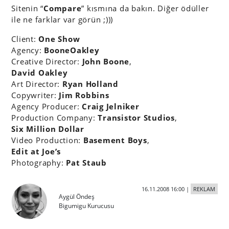
Sitenin “
Compare
” kısmına da bakın. Diğer ödüller
ile ne farklar var görün ;)))
Client:
One Show
Agency:
BooneOakley
Creative Director:
John Boone
,
David Oakley
Art Director:
Ryan Holland
Copywriter:
Jim Robbins
Agency Producer:
Craig Jelniker
Production Company:
Transistor Studios
,
Six Million Dollar
Video Production:
Basement Boys
,
Edit at Joe’s
Photography:
Pat Staub
16.11.2008 16:00
|
REKLAM
Aygül Öndeş
Bigumigu Kurucusu