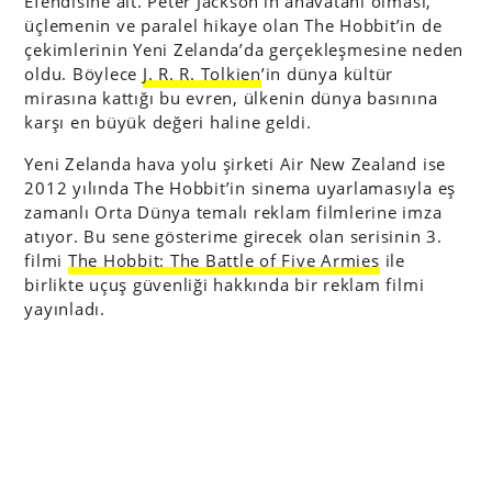
Efendisine ait. Peter Jackson’ın anavatanı olması,
üçlemenin ve paralel hikaye olan The Hobbit’in de
çekimlerinin Yeni Zelanda’da gerçekleşmesine neden
oldu. Böylece
J. R. R. Tolkien
’in dünya kültür
mirasına kattığı bu evren, ülkenin dünya basınına
karşı en büyük değeri haline geldi.
Yeni Zelanda hava yolu şirketi Air New Zealand ise
2012 yılında The Hobbit’in sinema uyarlamasıyla eş
zamanlı Orta Dünya temalı reklam filmlerine imza
atıyor. Bu sene gösterime girecek olan serisinin 3.
filmi
The Hobbit: The Battle of Five Armies
ile
birlikte uçuş güvenliği hakkında bir reklam filmi
yayınladı.