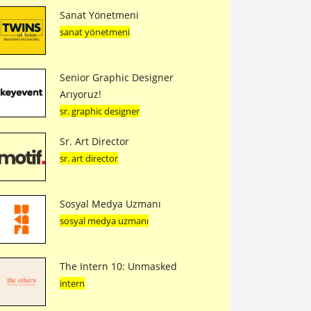
Sanat Yönetmeni
sanat yönetmeni
Senior Graphic Designer
Arıyoruz!
sr. graphic designer
Sr. Art Director
sr. art director
Sosyal Medya Uzmanı
sosyal medya uzmanı
The Intern 10: Unmasked
intern