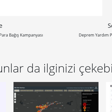
e
S
 Para Bağış Kampanyası
Deprem Yardım Pl
nlar da ilginizi çekebi