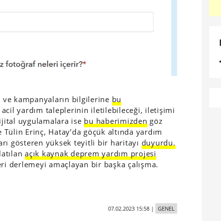
 ve kampanyaların bilgilerine
bu
acil yardım taleplerinin iletilebileceği, iletişimi
ijital uygulamalara ise
bu haberimizden
göz
ne Tülin Erinç, Hatay’da göçük altında yardım
ı gösteren yüksek teyitli bir haritayı
duyurdu.
latılan
açık kaynak deprem yardım projesi
eri derlemeyi amaçlayan bir başka çalışma.
07.02.2023 15:58
|
GENEL