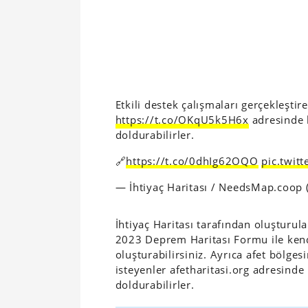
Etkili destek çalışmaları gerçekleşti
https://t.co/OKqU5k5H6x
adresinde 
doldurabilirler.
🔗
https://t.co/0dhIg62OQO
pic.twit
— İhtiyaç Haritası / NeedsMap.coop (
İhtiyaç Haritası tarafından oluşturul
2023 Deprem Haritası Formu ile kendi
oluşturabilirsiniz. Ayrıca afet bölge
isteyenler afetharitasi.org adresind
doldurabilirler.