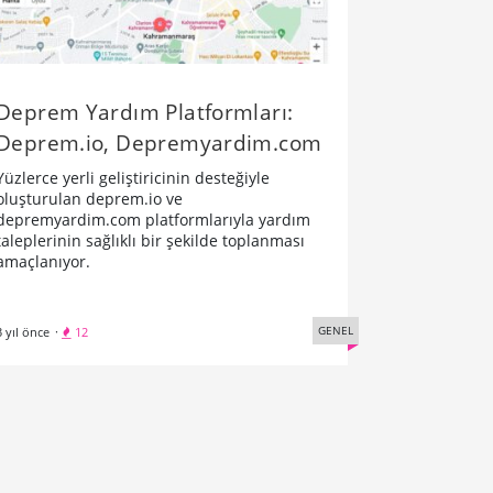
Deprem Yardım Platformları:
Deprem.io, Depremyardim.com
Yüzlerce yerli geliştiricinin desteğiyle
oluşturulan deprem.io ve
depremyardim.com platformlarıyla yardım
taleplerinin sağlıklı bir şekilde toplanması
amaçlanıyor.
GENEL
3 yıl önce
·
12