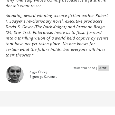
‘why’ and stop what’s coming because it’s a future he
doesn’t want to see.
Adapting award-winning science fiction author Robert
J. Sawyer’s revolutionary novel, executive producers
David S. Goyer (The Dark Knight) and Brannon Braga
(24, Star Trek: Enterprise) invite us to flash forward
into a thrilling vision of a world held captive by events
that have not yet taken place. No one knows for
certain what the future holds, but everyone will have
their theories.”
28.07.2009 16:00
|
GENEL
Aygül Öndeş
Bigumigu Kurucusu