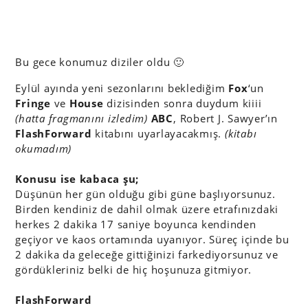
Bu gece konumuz diziler oldu 🙂
Eylül ayında yeni sezonlarını beklediğim
Fox
‘un
Fringe
ve
House
dizisinden sonra duydum kiiii
(hatta fragmanını izledim)
ABC
, Robert J. Sawyer’ın
FlashForward
kitabını uyarlayacakmış.
(kitabı
okumadım)
Konusu ise kabaca şu;
Düşünün her gün olduğu gibi güne başlıyorsunuz.
Birden kendiniz de dahil olmak üzere etrafınızdaki
herkes 2 dakika 17 saniye boyunca kendinden
geçiyor ve kaos ortamında uyanıyor. Süreç içinde bu
2 dakika da geleceğe gittiğinizi farkediyorsunuz ve
gördükleriniz belki de hiç hoşunuza gitmiyor.
FlashForward