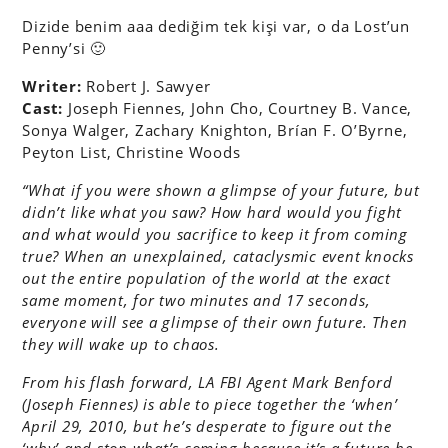
Dizide benim aaa dediğim tek kişi var, o da Lost’un
Penny’si 🙂
Writer:
Robert J. Sawyer
Cast:
Joseph Fiennes, John Cho, Courtney B. Vance,
Sonya Walger, Zachary Knighton, Brían F. O’Byrne,
Peyton List, Christine Woods
“What if you were shown a glimpse of your future, but
didn’t like what you saw? How hard would you fight
and what would you sacrifice to keep it from coming
true? When an unexplained, cataclysmic event knocks
out the entire population of the world at the exact
same moment, for two minutes and 17 seconds,
everyone will see a glimpse of their own future. Then
they will wake up to chaos.
From his flash forward, LA FBI Agent Mark Benford
(Joseph Fiennes) is able to piece together the ‘when’
April 29, 2010, but he’s desperate to figure out the