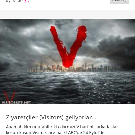
TEKNOLOJİ
8 yıl önce
·
7
Ziyaretçiler (Visitors) geliyorlar…
Aaah ah kim unutabilir ki o kırmızı V harfini…arkadaslar
kosun kosun Visitors are back! ABC’de 24 Eylül’de