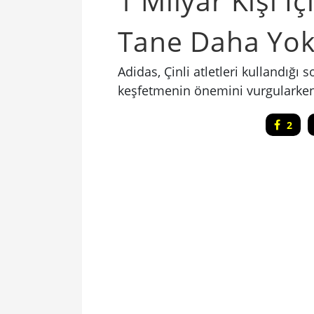
1 Milyar Kişi İ
Tane Daha Yo
Adidas, Çinli atletleri kullandığı s
keşfetmenin önemini vurgularken 
2