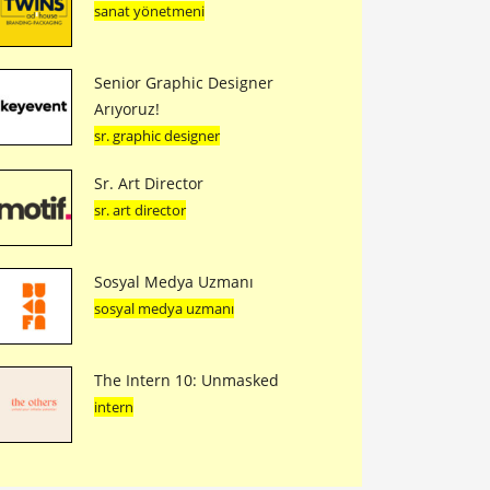
sanat yönetmeni
Senior Graphic Designer
Arıyoruz!
sr. graphic designer
Sr. Art Director
sr. art director
Sosyal Medya Uzmanı
sosyal medya uzmanı
The Intern 10: Unmasked
intern