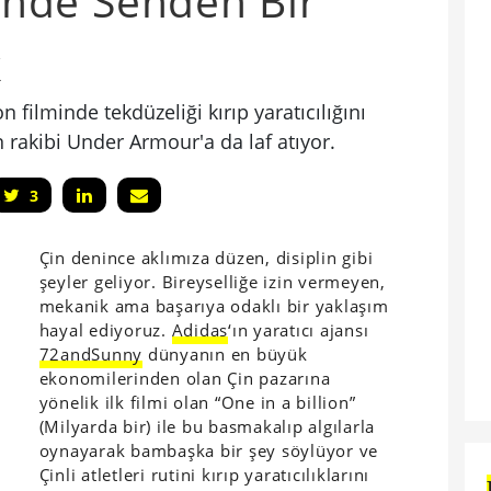
çinde Senden Bir
k
on filminde tekdüzeliği kırıp yaratıcılığını
rakibi Under Armour'a da laf atıyor.
3
Çin denince aklımıza düzen, disiplin gibi
şeyler geliyor. Bireyselliğe izin vermeyen,
mekanik ama başarıya odaklı bir yaklaşım
hayal ediyoruz.
Adidas
‘ın yaratıcı ajansı
72andSunny
dünyanın en büyük
ekonomilerinden olan Çin pazarına
yönelik ilk filmi olan “One in a billion”
(Milyarda bir) ile bu basmakalıp algılarla
oynayarak bambaşka bir şey söylüyor ve
Çinli atletleri rutini kırıp yaratıcılıklarını