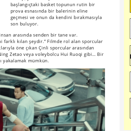
başlangıçtaki basket topunun rutin bir
prova esnasında bir balerinin eline
geçmesi ve onun da kendini bırakmasıyla
son buluyor.
 insan arasında senden bir tane var.
i farklı kılan şeydir.” Filmde rol alan sporcular
klarıyla öne çıkan Çinli sporcular arasından
ing Zetao veya voleybolcu Hui Ruoqi gibi… Bir
m’ı yakalamak mümkün.