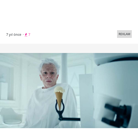
REKLAM
7 yıl önce
·
7