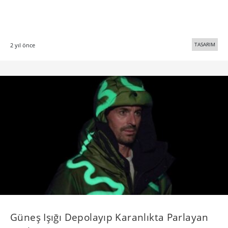
TASARIM
2 yıl önce
Güneş Işığı Depolayıp Karanlıkta Parlayan