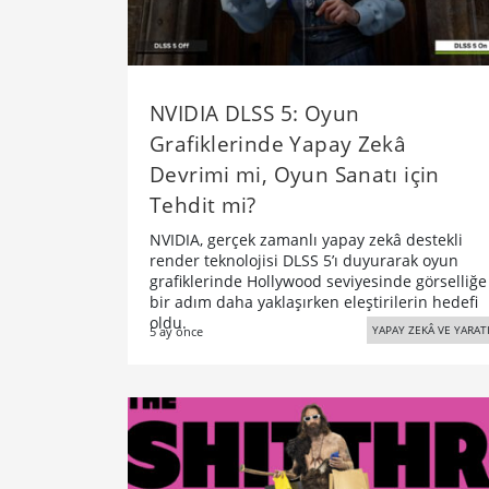
NVIDIA DLSS 5: Oyun
Grafiklerinde Yapay Zekâ
Devrimi mi, Oyun Sanatı için
Tehdit mi?
NVIDIA, gerçek zamanlı yapay zekâ destekli
render teknolojisi DLSS 5’ı duyurarak oyun
grafiklerinde Hollywood seviyesinde görselliğe
bir adım daha yaklaşırken eleştirilerin hedefi
oldu.
YAPAY ZEKÂ VE YARATI
5 ay önce