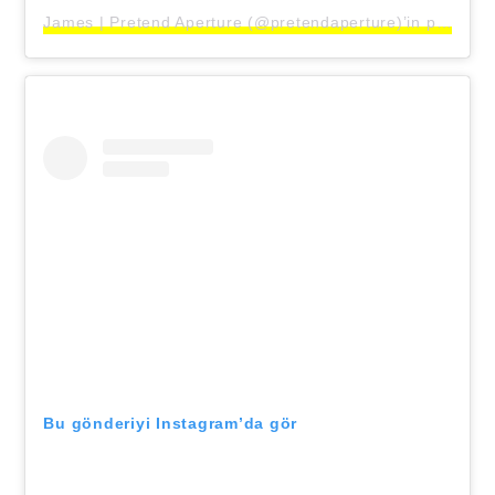
James | Pretend Aperture (@pretendaperture)’in paylaştığı bir gönderi
Bu gönderiyi Instagram’da gör