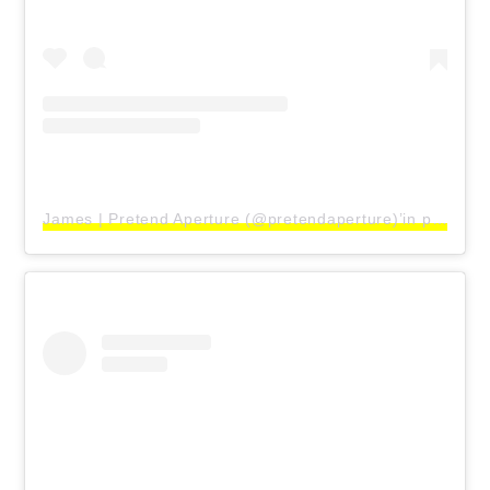
James | Pretend Aperture (@pretendaperture)’in paylaştığı bir gönderi