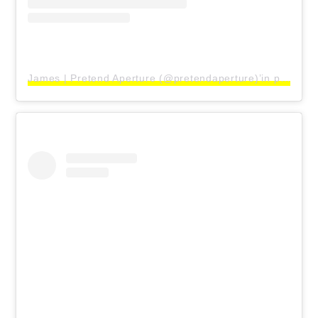
James | Pretend Aperture (@pretendaperture)’in paylaştığı bir gönderi