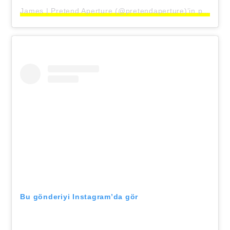
James | Pretend Aperture (@pretendaperture)’in paylaştığı bir gönderi
Bu gönderiyi Instagram’da gör