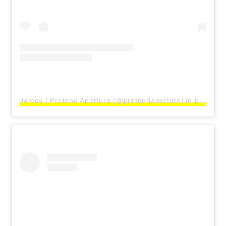
James | Pretend Aperture (@pretendaperture)’in paylaştığı bir gönderi