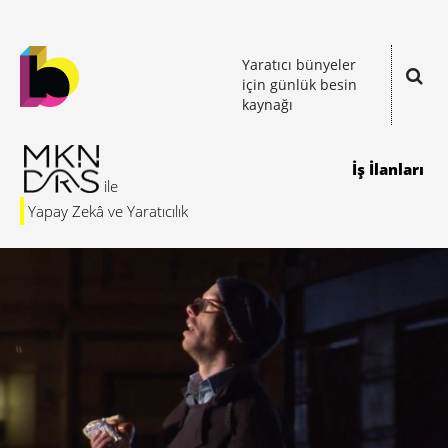
Yaratıcı bünyeler
için günlük besin
kaynağı
İş İlanları
Yapay Zekâ ve Yaratıcılık