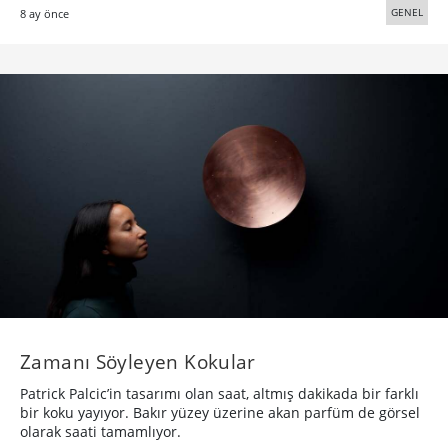
GENEL
8 ay önce
Zamanı Söyleyen Kokular
Patrick Palcic’in tasarımı olan saat, altmış dakikada bir farklı
bir koku yayıyor. Bakır yüzey üzerine akan parfüm de görsel
olarak saati tamamlıyor.