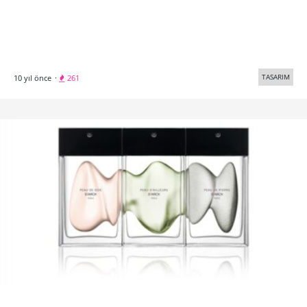
TASARIM
10 yıl önce
·
261