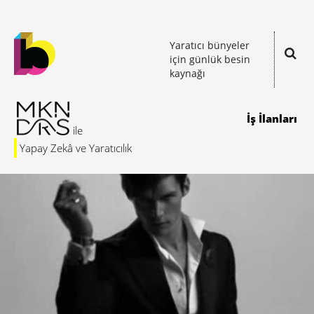
Yaratıcı bünyeler
için günlük besin
kaynağı
İş İlanları
Yapay Zekâ ve Yaratıcılık