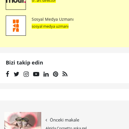
sr. art director
Sosyal Medya Uzmanı
sosyal medya uzmanı
Bizi takip edin
Önceki makale
Algida Cornetto aşka gel