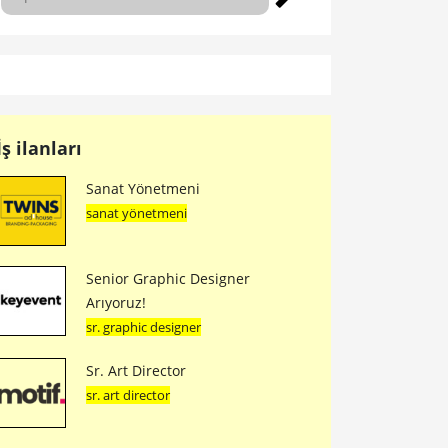
İş ilanları
Sanat Yönetmeni
sanat yönetmeni
Senior Graphic Designer
Arıyoruz!
sr. graphic designer
Sr. Art Director
sr. art director