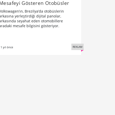
Mesafeyi Gösteren Otobüsler
Volkswagen’ın, Brezilya’da otobüslerin
arkasına yerleştirdiği dijital panolar,
arkasında seyahat eden otomobillere
aradaki mesafe bilgisini gösteriyor.
REKLAM
11 yıl önce