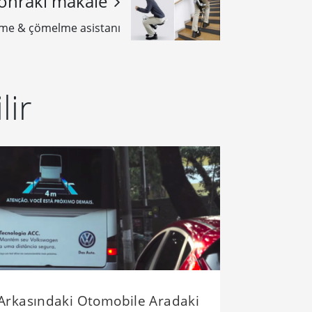
onraki makale
me & çömelme asistanı
lir
Arkasındaki Otomobile Aradaki