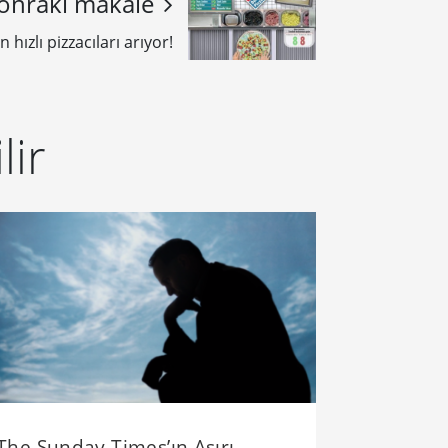
onraki makale
hızlı pizzacıları arıyor!
lir
The Sunday Times’ın Aşırı