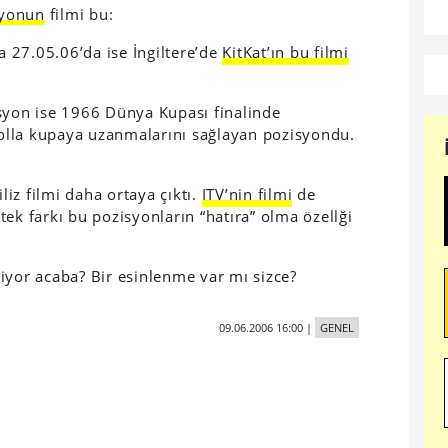
syonun
filmi bu:
 27.05.06’da ise İngiltere’de
KitKat’ın bu filmi
isyon ise 1966 Dünya Kupası finalinde
 golla kupaya uzanmalarını sağlayan pozisyondu.
iliz filmi daha ortaya çıktı.
ITV’nin filmi
de
ek farkı bu pozisyonların “hatıra” olma özellği
ediyor acaba? Bir esinlenme var mı sizce?
09.06.2006 16:00
|
GENEL