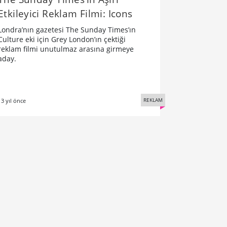
Etkileyici Reklam Filmi: Icons
Londra’nın gazetesi The Sunday Times’ın
Culture eki için Grey London’ın çektiği
reklam filmi unutulmaz arasına girmeye
aday.
REKLAM
13 yıl önce