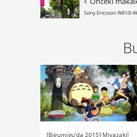
Önceki makal
Sony Ericsson W810i W
Bu
[Bigumigu’da 2015] Miyazaki!