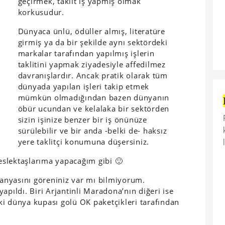
geçirmek, taklit iş yapmış olmak
korkusudur.
Dünyaca ünlü, ödüller almış, literatüre
girmiş ya da bir şekilde aynı sektördeki
markalar tarafından yapılmış işlerin
taklitini yapmak ziyadesiyle affedilmez
davranışlardır. Ancak pratik olarak tüm
dünyada yapılan işleri takip etmek
mümkün olmadığından bazen dünyanın
öbür ucundan ve kelalaka bir sektörden
sizin işinize benzer bir iş önünüze
sürülebilir ve bir anda -belki de- haksız
yere taklitçi konumuna düşersiniz.
slektaşlarıma yapacağım gibi 🙂
anyasını göreniniz var mı bilmiyorum.
apıldı. Biri Arjantinli Maradona’nın diğeri ise
i dünya kupası golü OK paketçikleri tarafından