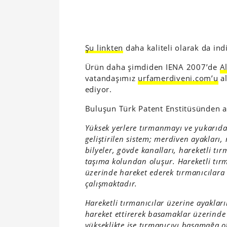
Şu linkten
daha kaliteli olarak da indi
Ürün daha şimdiden IENA 2007’de
A
vatandaşımız
urfamerdiveni.com’u
al
ediyor.
Buluşun Türk Patent Enstitüsünden al
Yüksek yerlere tırmanmayı ve yukarıda
geliştirilen sistem; merdiven ayakları
bilyeler, gövde kanalları, hareketli t
taşıma kolundan oluşur. Hareketli tırm
üzerinde hareket ederek tırmanıcılara 
çalışmaktadır.
Hareketli tırmanıcılar üzerine ayakların
hareket ettirerek basamaklar üzerinde
yükseklikte ise tırmanıcıyı basamağa ot