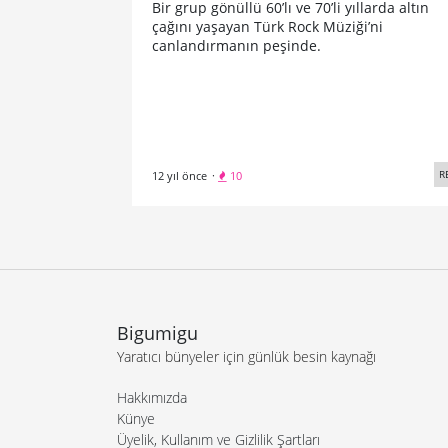
Bir grup gönüllü 60’lı ve 70’li yıllarda altın
çağını yaşayan Türk Rock Müziği’ni
canlandırmanın peşinde.
R
12 yıl önce
·
10
Bigumigu
Yaratıcı bünyeler için günlük besin kaynağı
Hakkımızda
Künye
Üyelik, Kullanım ve Gizlilik Şartları