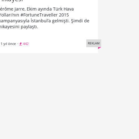
Jérôme Jarre, Ekim ayında Türk Hava
Yolları’nın #FortuneTraveller 2015
kampanyasıyla İstanbul’a gelmişti. Şimdi de
hikayesini paylaştı.
REKLAM
11 yıl önce
·
442