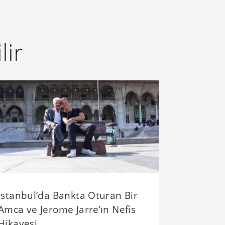
lir
İstanbul’da Bankta Oturan Bir
Amca ve Jerome Jarre’ın Nefis
Hikayesi