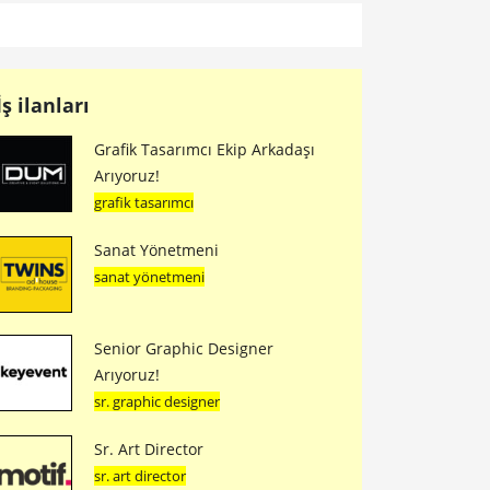
İş ilanları
Grafik Tasarımcı Ekip Arkadaşı
Arıyoruz!
grafik tasarımcı
Sanat Yönetmeni
sanat yönetmeni
Senior Graphic Designer
Arıyoruz!
sr. graphic designer
Sr. Art Director
sr. art director