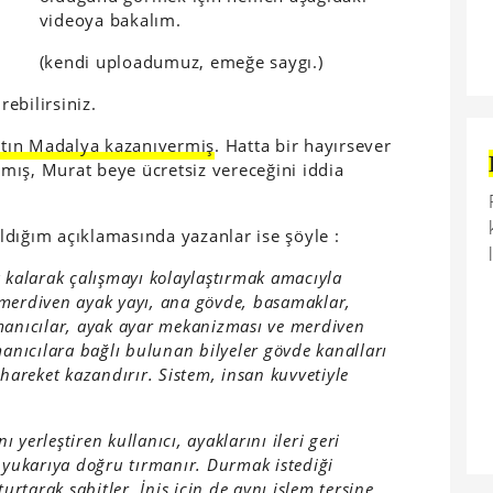
videoya bakalım.
(kendi uploadumuz, emeğe saygı.)
rebilirsiniz.
ltın Madalya kazanıvermiş
. Hatta bir hayırsever
mış, Murat beye ücretsiz vereceğini iddia
dığım açıklamasında yazanlar ise şöyle :
 kalarak çalışmayı kolaylaştırmak amacıyla
, merdiven ayak yayı, ana gövde, basamaklar,
ırmanıcılar, ayak ayar mekanizması ve merdiven
anıcılara bağlı bulunan bilyeler gövde kanalları
hareket kazandırır. Sistem, insan kuvvetiyle
ı yerleştiren kullanıcı, ayaklarını ileri geri
 yukarıya doğru tırmanır. Durmak istediği
urtarak sabitler. İniş için de aynı işlem tersine